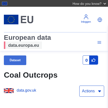
How do you know?
Inloggen
European data
data.europa.eu
0
Dataset
Coal Outcrops
data.gov.uk
Actions