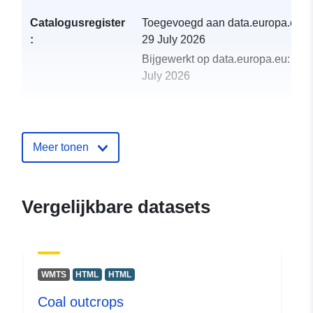
Catalogusregister
Toegevoegd aan data.europa.eu:
:
29 July 2026
Bijgewerkt op data.europa.eu:
30
July 2026
uriRef:
http://data.europa.eu/88u/dataset/c
outcrops
Meer tonen
Vergelijkbare datasets
WMTS
HTML
HTML
Coal outcrops