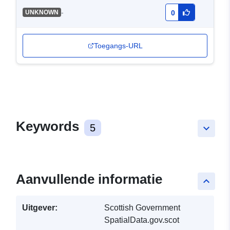
-
UNKNOWN
0
Toegangs-URL
Keywords
5
keyboard_arrow_down
Aanvullende informatie
keyboard_arrow_up
Uitgever:
Scottish Government
SpatialData.gov.scot