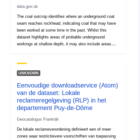
data.gov.uk
The coal outcrop identifies where an underground coal
seam reaches rockhead, indicating coal that may have
been worked at some time in the past. Whilst this
dataset highlights areas of probable underground
workings at shallow depth, it may also include areas
where the un-viable seams of coal remain. In November
2024, the Coal Authority changed its name to the Mining
Remediation Authority to better reflect its mission and
continued commitment to environmental sustainability,
UNKNOWN
safety, and community support.
Eenvoudige downloadservice (Atom)
van de dataset: Lokale
reclameregelgeving (RLP) in het
departement Puy-de-Dôme
Geocatalogus Frankrijk
De lokale reclameverordening definieert een of meer
zones waar restrictievere voorschriften van toepassing