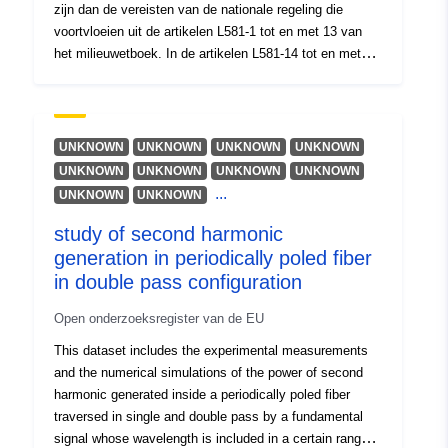
zijn dan de vereisten van de nationale regeling die
voortvloeien uit de artikelen L581-1 tot en met 13 van
het milieuwetboek. In de artikelen L581-14 tot en met
14-3 van de milieuwet worden de procedures voor de
invoering van de RLP beschreven. Overeenkomstig
artikel R153-53 11° moet de omtrek van de RLP’s bij het
planningsdocument worden gevoegd.
UNKNOWN
UNKNOWN
UNKNOWN
UNKNOWN
UNKNOWN
UNKNOWN
UNKNOWN
UNKNOWN
...
UNKNOWN
UNKNOWN
study of second harmonic
generation in periodically poled fiber
in double pass configuration
Open onderzoeksregister van de EU
This dataset includes the experimental measurements
and the numerical simulations of the power of second
harmonic generated inside a periodically poled fiber
traversed in single and double pass by a fundamental
signal whose wavelength is included in a certain range