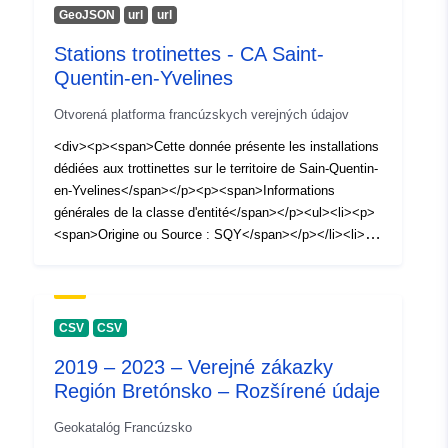
GeoJSON
url
url
Stations trotinettes - CA Saint-
Quentin-en-Yvelines
Otvorená platforma francúzskych verejných údajov
<div><p><span>Cette donnée présente les installations
dédiées aux trottinettes sur le territoire de Sain-Quentin-
en-Yvelines</span></p><p><span>Informations
générales de la classe d'entité</span></p><ul><li><p>
<span>Origine ou Source : SQY</span></p></li><li>
<p><span>Date de construction : 2021</span></p></li>
<li><p><span>Actualité : Août 2022</span></p></li>
<li><p><span>Précision :</span></p></li><li><p>
<span>Système de référence : </span><span>RGF93 -
CSV
CSV
CC49 (EPSG 3949)</span></p></li><li><p>
2019 – 2023 – Verejné zákazky
<span>Contact : </span>
Región Bretónsko – Rozšírené údaje
<span>opendata@sqy.fr</span></p></li><li><p>
<span></span><span>Exhaustivité géographique :
Geokatalóg Francúzsko
SQY et ses environs</span></p></li></ul><p>