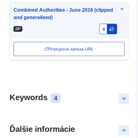
Combined Authorities - June 2016 (clipped
and generalised)
-
ZIP
0
Prístupová adresa URL
Keywords
4
keyboard_arrow_down
Ďalšie informácie
keyboard_arrow_up