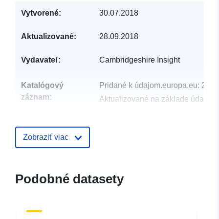
Vytvorené:
30.07.2018
Aktualizované:
28.09.2018
Vydavateľ:
Cambridgeshire Insight
Katalógový
Pridané k údajom.europa.eu:
29 J
záznam:
Aktualizované na základe údajov.
30 July 2026
uriRef:
http://data.europa.eu/88u/dataset
Zobraziť viac
authorites-june-20161
Podobné datasety