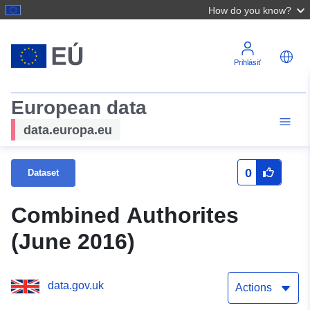
How do you know?
Prihlásiť
European data
data.europa.eu
0
Dataset
Combined Authorites
(June 2016)
data.gov.uk
Actions