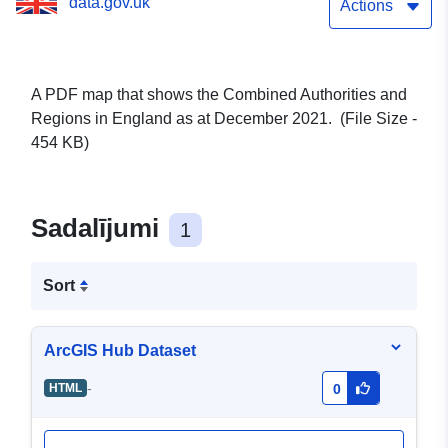
data.gov.uk
Actions
A PDF map that shows the Combined Authorities and
Regions in England as at December 2021. (File Size -
454 KB)
Sadalījumi
1
Sort
ArcGIS Hub Dataset
-
HTML
0