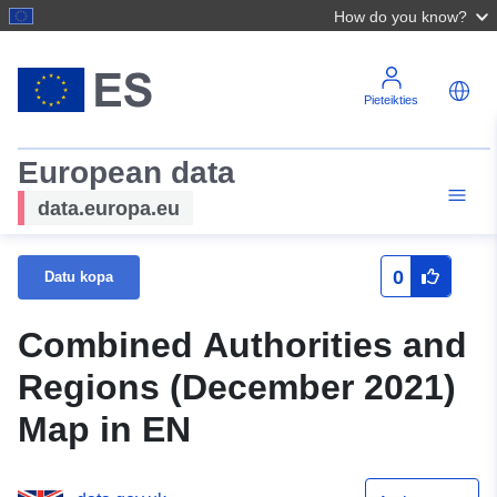
How do you know?
Pieteikties
European data
data.europa.eu
0
Datu kopa
Combined Authorities and
Regions (December 2021)
Map in EN