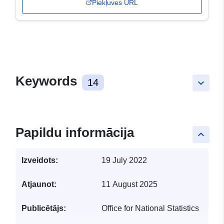
Piekļuves URL
Keywords
14
keyboard_arrow_down
Papildu informācija
keyboard_arrow_up
Izveidots:
19 July 2022
Atjaunot:
11 August 2025
Publicētājs:
Office for National Statistics