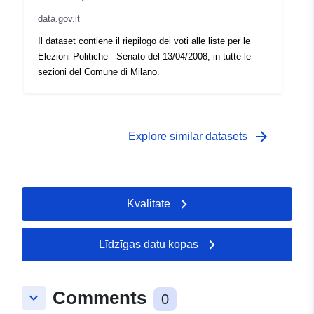
data.gov.it
Il dataset contiene il riepilogo dei voti alle liste per le
Elezioni Politiche - Senato del 13/04/2008, in tutte le
sezioni del Comune di Milano.
arrow_forward
Explore similar datasets
Kvalitāte
Līdzīgas datu kopas
Comments
keyboard_arrow_down
0