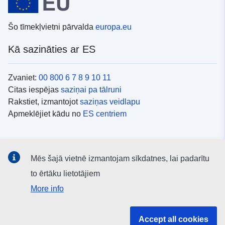
Šo tīmekļvietni pārvalda
europa.eu
Kā sazināties ar ES
Zvaniet:
00 800 6 7 8 9 10 11
Citas iespējas
saziņai pa tālruni
Rakstiet, izmantojot
saziņas veidlapu
Apmeklējiet kādu no
ES centriem
Sociālie mediji
Mēs šajā vietnē izmantojam sīkdatnes, lai padarītu
ES konti
sociālajos medijos
to ērtāku lietotājiem
More info
ES iestādes un struktūras
Accept all cookies