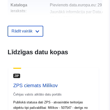
Kataloga
Pievienots data.europa.eu:
29 Jul
ieraksts:
Jaunākā informācija par Data.euro
30 July 2026
uriRef:
http://data.europa.eu/88u/dataset
Rādīt vairāk
authorities-and-regions-december
map-in-en
Līdzīgas datu kopas
ZIP
ZPS ciemats Milíkov
Čehijas valsts atklāto datu portāls
Publiskā statusa dati ZPS - atvasinātie teritorijas
objektu tipi pašvaldībai: Milíkov - 507547 - derīgs no