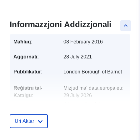
Informazzjoni Addizzjonali
keyboard_arrow_up
Maħluq:
08 February 2016
Aġġornati:
28 July 2021
Pubblikatur:
London Borough of Barnet
Reġistru tal-
Miżjud ma’ data.europa.eu:
Katalgu:
29 July 2026
Aġġornat fuq data.europa.eu:
30 July 2026
Uri Aktar
uriRef:
http://data.europa.eu/88u/dataset/
membership-2021-22