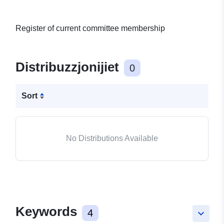
Register of current committee membership
Distribuzzjonijiet
0
Sort
No Distributions Available
Keywords
4
keyboard_arrow_down