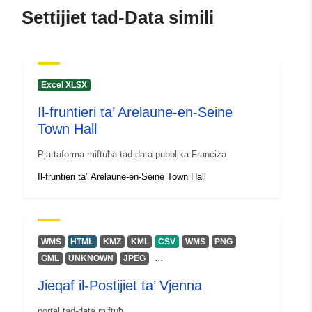
Settijiet tad-Data simili
Excel XLSX
Il-fruntieri ta’ Arelaune-en-Seine
Town Hall
Pjattaforma miftuħa tad-data pubblika Franċiża
Il-fruntieri ta’ Arelaune-en-Seine Town Hall
WMS
HTML
KMZ
KML
CSV
WMS
PNG
...
GML
UNKNOWN
JPEG
Jieqaf il-Postijiet ta’ Vjenna
portal tad-data miftuħ.