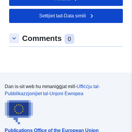
Settijiet tad-Data simili
Comments
keyboard_arrow_down
0
Dan is-sit web hu mmaniġġjat mill-
Uffiċċju tal-
Pubblikazzjonijiet tal-Unjoni Ewropea
Publications Office of the European Union