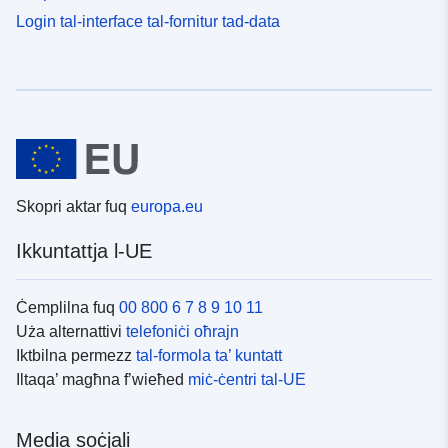
Login tal-interface tal-fornitur tad-data
Skopri aktar fuq
europa.eu
Ikkuntattja l-UE
Ċemplilna fuq
00 800 6 7 8 9 10 11
Uża alternattivi
telefoniċi oħrajn
Iktbilna permezz
tal-formola ta’ kuntatt
Iltaqa’ magħna f’wieħed
miċ-ċentri tal-UE
Media soċjali