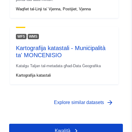
Waqfiet tal-Linji ta’ Vjenna, Postijiet, Vjenna
WFS
WMS
Kartografija katastali - Muniċipalità
ta' MONCENISIO
Katalgu Taljan tal-metadata għad-Data Ġeografika
Kartografija katastali
arrow_forward
Explore similar datasets
Kwalità