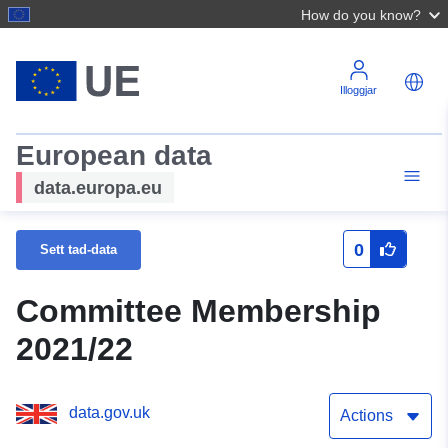
How do you know?
Illoggjar
European data
data.europa.eu
0
Sett tad-data
Committee Membership
2021/22
data.gov.uk
Actions