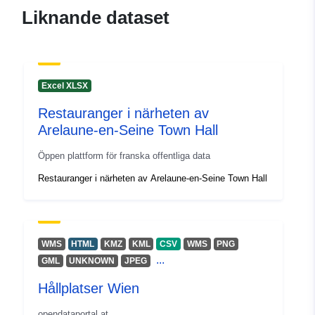
Liknande dataset
Excel XLSX
Restauranger i närheten av
Arelaune-en-Seine Town Hall
Öppen plattform för franska offentliga data
Restauranger i närheten av Arelaune-en-Seine Town Hall
WMS
HTML
KMZ
KML
CSV
WMS
PNG
...
GML
UNKNOWN
JPEG
Hållplatser Wien
opendataportal.at