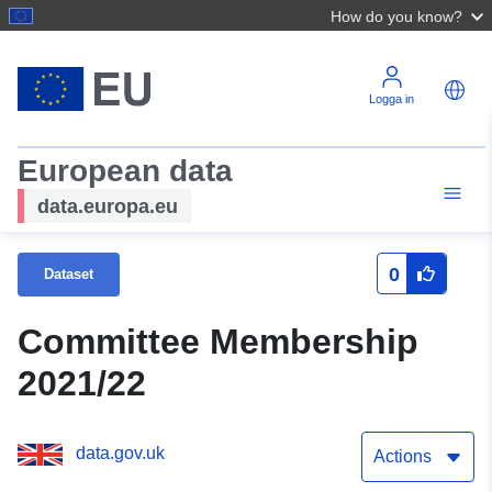
How do you know?
Logga in
European data
data.europa.eu
0
Dataset
Committee Membership
2021/22
data.gov.uk
Actions