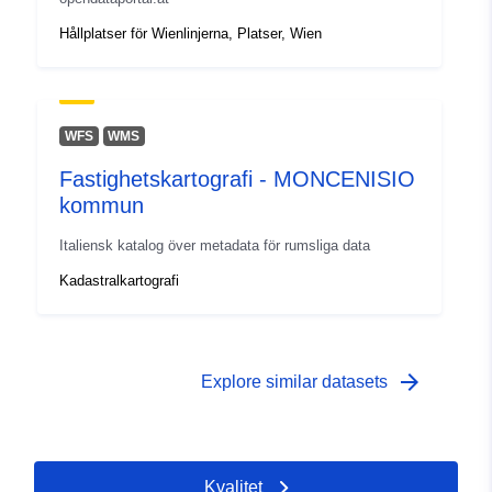
Hållplatser för Wienlinjerna, Platser, Wien
WFS
WMS
Fastighetskartografi - MONCENISIO
kommun
Italiensk katalog över metadata för rumsliga data
Kadastralkartografi
arrow_forward
Explore similar datasets
Kvalitet