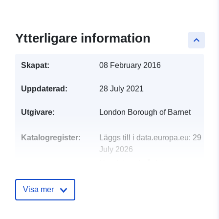
Ytterligare information
keyboard_arrow_up
Skapat:
08 February 2016
Uppdaterad:
28 July 2021
Utgivare:
London Borough of Barnet
Katalogregister:
Läggs till i data.europa.eu:
29
July 2026
Uppdaterad på data.europa.eu:
30 July 2026
Visa mer
uriRef:
http://data.europa.eu/88u/dataset/
membership-2021-22