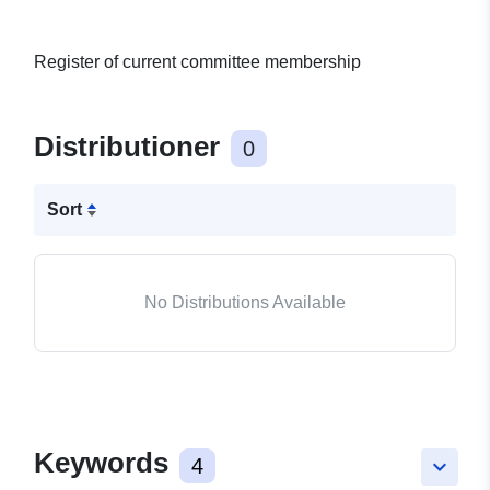
Register of current committee membership
Distributioner
0
Sort
No Distributions Available
Keywords
4
keyboard_arrow_down