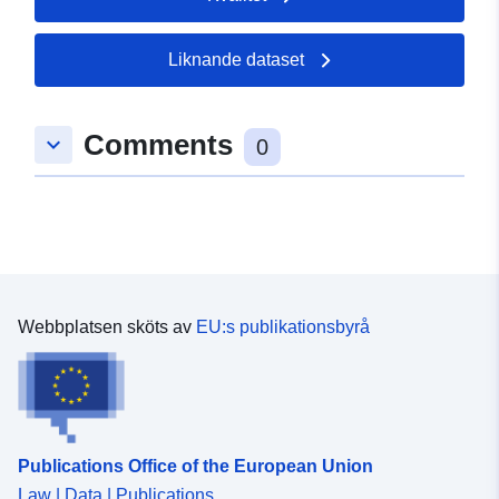
Liknande dataset
Comments
keyboard_arrow_down
0
Webbplatsen sköts av
EU:s publikationsbyrå
Publications Office of the European Union
Law | Data | Publications