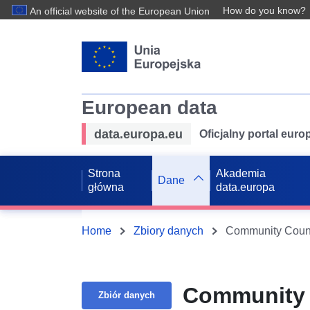
How do you know?
An official website of the European Union
European data
data.europa.eu
Oficjalny portal eur
Strona
Akademia
Dane
główna
data.europa
Home
Zbiory danych
Community Counc
Community 
Zbiór danych