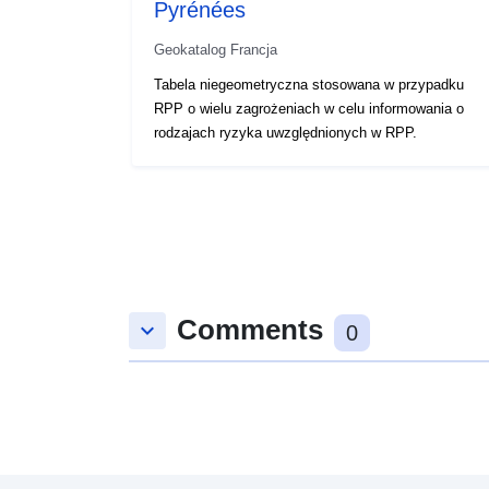
Pyrénées
Geokatalog Francja
Tabela niegeometryczna stosowana w przypadku
RPP o wielu zagrożeniach w celu informowania o
rodzajach ryzyka uwzględnionych w RPP.
Comments
keyboard_arrow_down
0