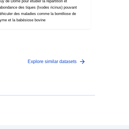
uy de Dôme pour étudier la répartition et
'abondance des tiques (Ixodes ricinus) pouvant
éhiculer des maladies comme la borréliose de
yme et la babésiose bovine
arrow_forward
Explore similar datasets