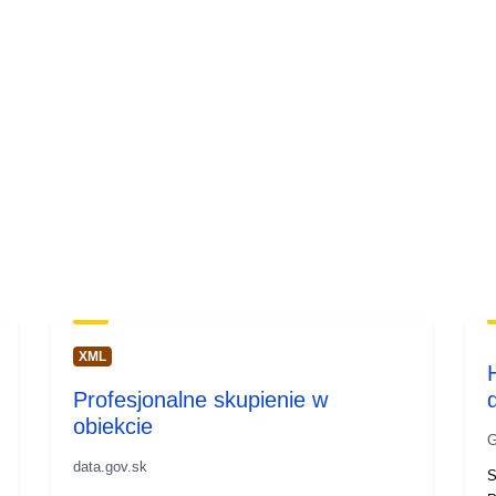
XML
Profesjonalne skupienie w
obiekcie
G
data.gov.sk
S