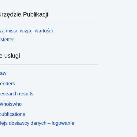
rzędzie Publikacji
a misja, wizja i wartości
letter
e usługi
law
tenders
esearch results
Whoiswho
ublications
rfejs dostawcy danych – logowanie