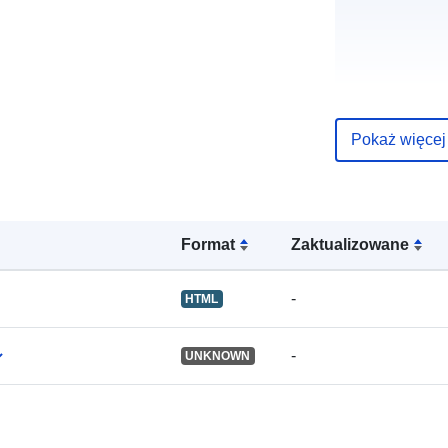
uriRef:
Pokaż więcej
Format
Zaktualizowane
-
HTML
-
UNKNOWN