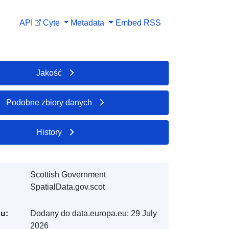
API
Cyte
Metadata
Embed
RSS
Jakość
Podobne zbiory danych
History
Scottish Government
SpatialData.gov.scot
gu:
Dodany do data.europa.eu:
29 July
2026