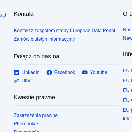
Kontakt
O U
ząd
Nasz
Kontakt z zespołem strony European Data Portal
News
Zamów biuletyn informacyjny
Inn
Dołącz do nas na
EU 
LinkedIn
Facebook
Youtube
EU 
Other
EU r
Kwestie prawne
EU 
EU p
Zastrzeżenia prawne
Inte
Pliki cookie