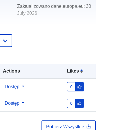
Zaktualizowano dane.europa.eu:
30
July 2026
http://data.europa.eu/88u/dataset/co
mmunity-council-boundaries-moray1
Actions
Likes
Dostęp
0
Dostęp
0
Pobierz Wszystkie