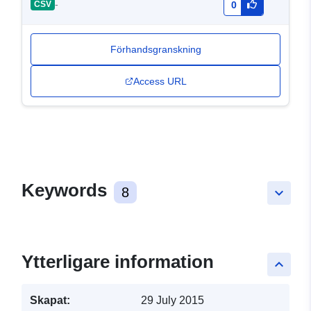
-
CSV
0
Förhandsgranskning
Access URL
Keywords
8
keyboard_arrow_down
Ytterligare information
keyboard_arrow_up
Skapat:
29 July 2015