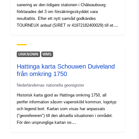
sanering av den tidigare stationen i Châteaubourg
förklarades del 3 om försäkringsskyddet vara
resultatlös. Efter ett nytt samråd godkändes
TOURNEUX anbud (SIRET nr 41972182400029) till ett
belopp av 46 186,60 euro exklusive moms.
UNKNOWN
WMS
Hattinga karta Schouwen Duiveland
från omkring 1750
Nederländernas nationella georegister
Historisk karta gjord av Hattinga omkring 1750, all
perifer information såsom vapensköld kommun, logotyp
och legend bort. Kartan som visas har anpassats
("georefereren") till den aktuella situationen i området.
För den ursprungliga kartan se
https://www.archieven.nl/nl/search?
mizig=210&miadt=239&micode=293&miview=inv2