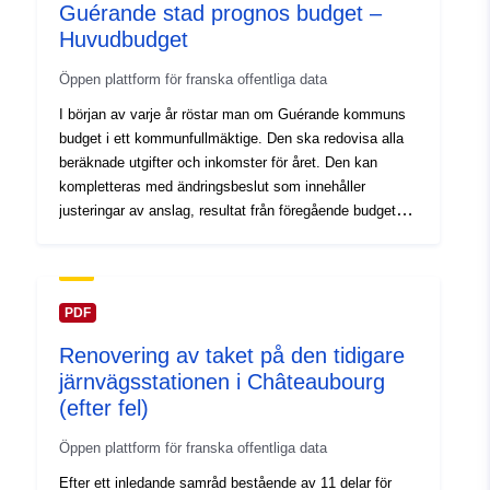
Guérande stad prognos budget –
Huvudbudget
Öppen plattform för franska offentliga data
I början av varje år röstar man om Guérande kommuns
budget i ett kommunfullmäktige. Den ska redovisa alla
beräknade utgifter och inkomster för året. Den kan
kompletteras med ändringsbeslut som innehåller
justeringar av anslag, resultat från föregående budgetår
eller nya anslag som ursprungligen inte hade fastställts i
den ursprungliga budgeten.
PDF
Renovering av taket på den tidigare
järnvägsstationen i Châteaubourg
(efter fel)
Öppen plattform för franska offentliga data
Efter ett inledande samråd bestående av 11 delar för