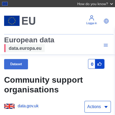
How do you know?
Logga in
European data
data.europa.eu
0
Dataset
Community support
organisations
data.gov.uk
Actions