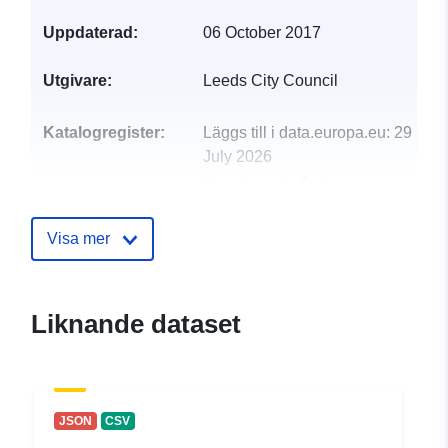
Uppdaterad:
06 October 2017
Utgivare:
Leeds City Council
Katalogregister:
Läggs till i data.europa.eu:
29
July 2026
Uppdaterad på data.europa.eu:
30 July 2026
Visa mer
uriRef:
http://data.europa.eu/88u/dataset
support-organisations
Liknande dataset
JSON
CSV