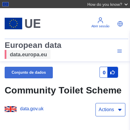
How do you know?
Abrir sessão
European data
data.europa.eu
0
Conjunto de dados
Community Toilet Scheme
data.gov.uk
Actions