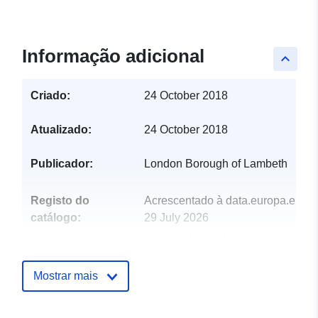
Informação adicional
keyboard_arrow_up
Criado:
24 October 2018
Atualizado:
24 October 2018
Publicador:
London Borough of Lambeth
Registo do
Acrescentado à data.europa.eu:
catálogo:
29 July 2026
Atualizado em data.europa.eu:
30 July 2026
Mostrar mais
uriRef:
http://data.europa.eu/88u/dataset
toilet-scheme