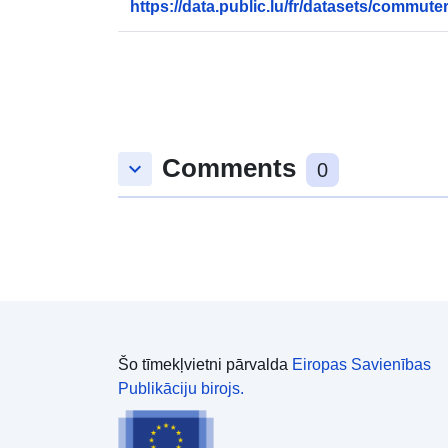
https://data.public.lu/fr/datasets/commuter
Comments
keyboard_arrow_down
0
Šo tīmekļvietni pārvalda
Eiropas Savienības
Publikāciju birojs.