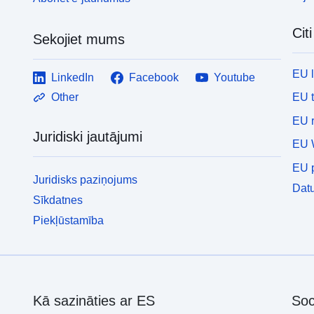
Cit
Sekojiet mums
EU 
LinkedIn
Facebook
Youtube
EU 
Other
EU r
Juridiski jautājumi
EU 
EU p
Juridisks paziņojums
Datu
Sīkdatnes
Piekļūstamība
Kā sazināties ar ES
Soc