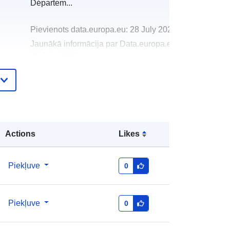
Départem...
Pievienots data.europa.eu:
28 July 2026
Jaunākā informācija par Data.europa.eu:
29 July 2026
http://data.europa.eu/88u/dataset/co
mmuters-from-lorraine-to-
luxembourg-2011-2021
unknown
Actions
Likes
:
Piekļuve
0
Piekļuve
0