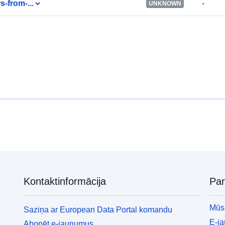
s-from-...
-
UNKNOWN
Kontaktinformācija
Pa
Mūsu
Saziņa ar European Data Portal komandu
E-j
Abonēt e-jaunumus