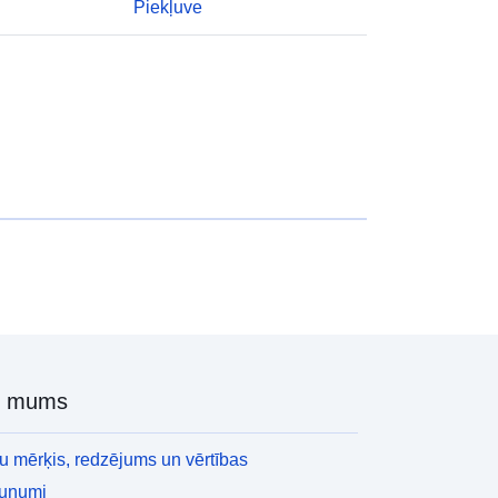
Piekļuve
r mums
 mērķis, redzējums un vērtības
aunumi