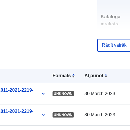
Kataloga
ieraksts:
Rādīt vairāk
uriRef:
Uzkrāšanas
Formāts
Atjaunot
periodiskums
2011-2021-2219-
30 March 2023
UNKNOWN
2011-2021-2219-
30 March 2023
UNKNOWN