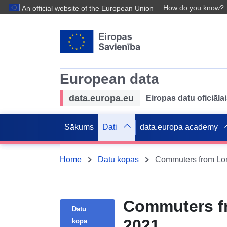
How do you know?
An official website of the European Union
European data
data.europa.eu
Eiropas datu oficiālai
Sākums
Dati
data.europa academy
Home
Datu kopas
Commuters from Lor
Commuters f
Datu
2021
kopa