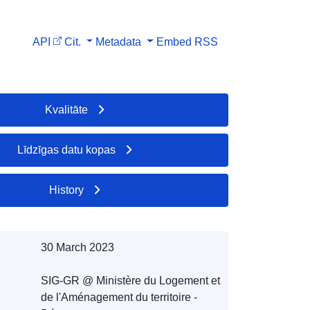
API
Cit.
Metadata
Embed
RSS
Kvalitāte
Līdzīgas datu kopas
History
30 March 2023
SIG-GR @ Ministère du Logement et
de l'Aménagement du territoire -