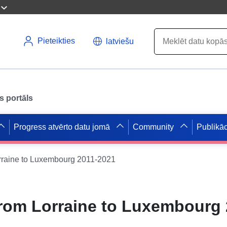
Pieteikties
latviešu
s portāls
Progress atvērto datu jomā
Community
Publikāc
raine to Luxembourg 2011-2021
rom Lorraine to Luxembourg 