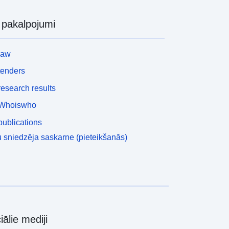
i pakalpojumi
law
tenders
esearch results
Whoiswho
ublications
 sniedzēja saskarne (pieteikšanās)
iālie mediji