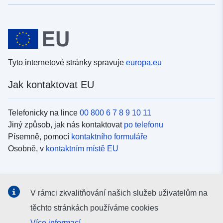
Tyto internetové stránky spravuje
europa.eu
Jak kontaktovat EU
Telefonicky na lince
00 800 6 7 8 9 10 11
Jiný způsob, jak nás kontaktovat
po telefonu
Písemně, pomocí
kontaktního formuláře
Osobně, v
kontaktním místě EU
Sociální média
V rámci zkvalitňování našich služeb uživatelům na
Vyhledávání informačních kanálů EU v
sociálních médiích
těchto stránkách používáme cookies
Více informací