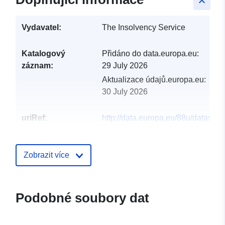
keyboard_arrow_up
Vydavatel:
The Insolvency Service
Katalogový
Přidáno do data.europa.eu:
záznam:
29 July 2026
Aktualizace údajů.europa.eu:
30 July 2026
uriRef:
http://data.europa.eu/88u/dataset/
gateway-database
Zobrazit více
Podobné soubory dat