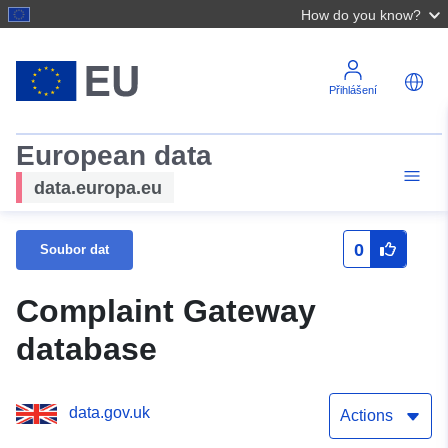
How do you know?
Přihlášení
European data
data.europa.eu
0
Soubor dat
Complaint Gateway
database
data.gov.uk
Actions