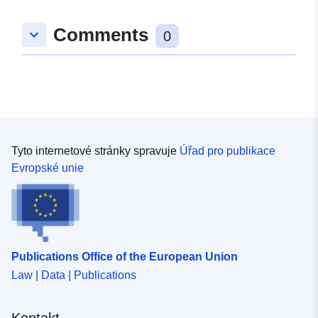
Comments
keyboard_arrow_down
0
Tyto internetové stránky spravuje
Úřad pro publikace
Evropské unie
Publications Office of the European Union
Law | Data | Publications
Kontakt