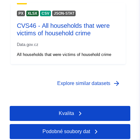
PX
XLSX
CSV
JSON-STAT
CVS46 - All households that were
victims of household crime
Data.gov.cz
All households that were victims of household crime
arrow_forward
Explore similar datasets
Kvalita
Podobné soubory dat