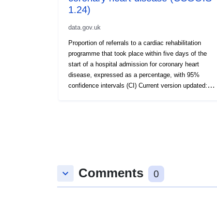
1.24)
data.gov.uk
Proportion of referrals to a cardiac rehabilitation
programme that took place within five days of the
start of a hospital admission for coronary heart
disease, expressed as a percentage, with 95%
confidence intervals (CI) Current version updated:
Dec-16 Next version due: Dec-17
Comments
keyboard_arrow_down
0