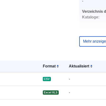
:
Verzeichnis 
Kataloge:
Mehr anzeig
uriRef:
Format
Aktualisiert
-
CSV
-
Excel XLS