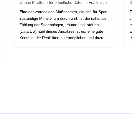
Offene Plattform für öffentliche Daten in Frankreich
I
Eine der vorrangigen Maßnahmen, die das für Sport
T
zuständige Ministerium durchführt, ist die nationale
c
Zählung der Sportanlagen, -räume und -stätten
t
(Data ES). Ziel dieses Ansatzes ist es, eine gute
w
Kenntnis der Realitäten zu ermöglichen und dazu
t
beizutragen, dass die territorialen Ungleichheiten bei
der Verteilung der Ausrüstung besser
wahrgenommen werden.