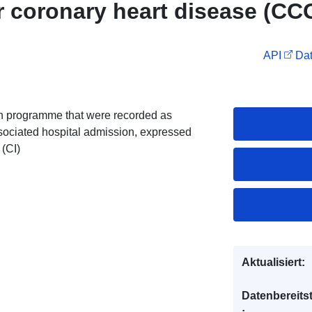
r coronary heart disease (CC
API
Dat
tion programme that were recorded as
ssociated hospital admission, expressed
 (CI)
Aktualisiert:
Datenbereitst