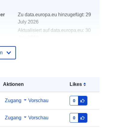
der
Zu data.europa.eu hinzugefügt:
29
July 2026
Aktualisiert auf data.europa.eu:
30
July 2026
en
http://data.europa.eu/88u/dataset/co
mpletion-of-cardiac-rehabilitation-
following-an-admission-for-
coronary-heart-disease-ccgois-1
Aktionen
Likes
Zugang
Vorschau
0
Zugang
Vorschau
0