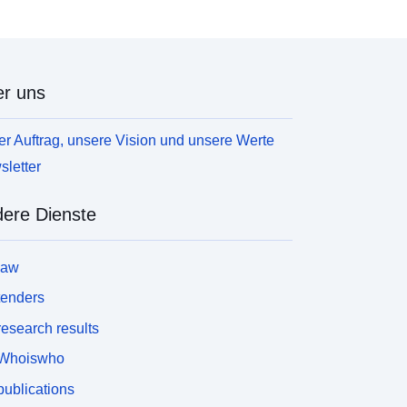
r uns
r Auftrag, unsere Vision und unsere Werte
letter
ere Dienste
law
tenders
esearch results
Whoiswho
ublications