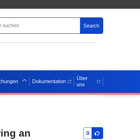
Search
Über
ichungen
Dokumentation
uns
wing an
0