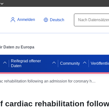
Anmelden
Deutsch
 für Daten zu Europa
Reifegrad offener
Community
Veröffentl
Daten
Completion of cardiac rehabilitation following an admission for coronary heart disease (CCGOIS 1.3)
 cardiac rehabilitation follo