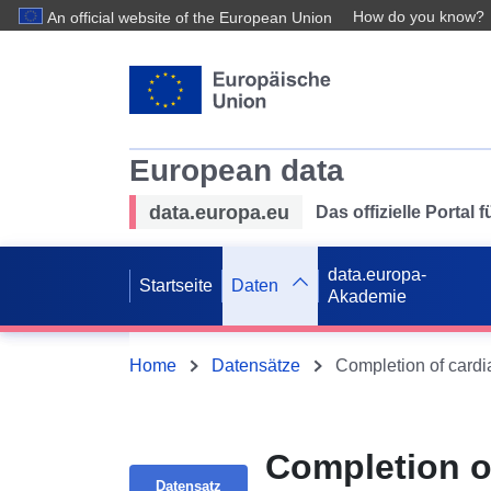
How do you know?
An official website of the European Union
European data
data.europa.eu
Das offizielle Portal
data.europa-
Startseite
Daten
Akademie
Home
Datensätze
Completion of
Datensatz