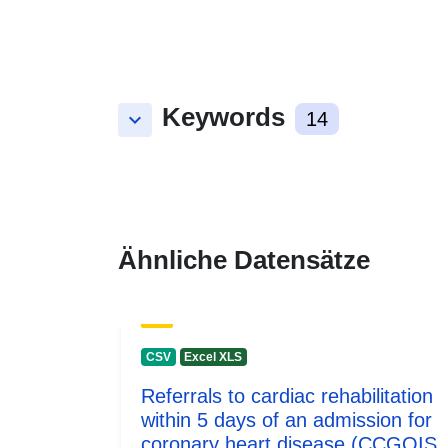
Keywords
keyboard_arrow_down
14
Ähnliche Datensätze
CSV
Excel XLS
Referrals to cardiac rehabilitation
within 5 days of an admission for
coronary heart disease (CCGOIS