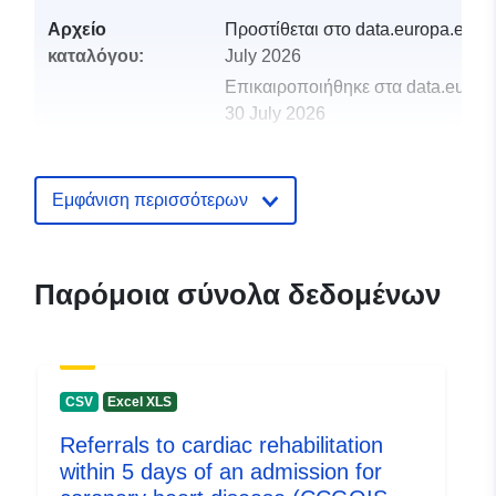
Αρχείο
Προστίθεται στο data.europa.eu:
2
καταλόγου:
July 2026
Επικαιροποιήθηκε στα data.europa
30 July 2026
uriRef:
http://data.europa.eu/88u/dataset/
of-cardiac-rehabilitation-following-
Εμφάνιση περισσότερων
admission-for-coronary-heart-dise
ccgois-1
Παρόμοια σύνολα δεδομένων
CSV
Excel XLS
Referrals to cardiac rehabilitation
within 5 days of an admission for