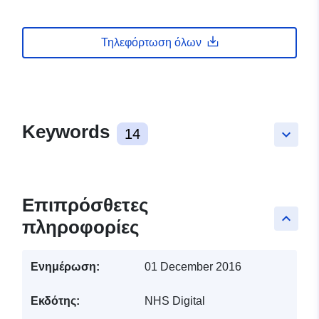
Τηλεφόρτωση όλων
Keywords
14
keyboard_arrow_down
Επιπρόσθετες
keyboard_arrow_up
πληροφορίες
Ενημέρωση:
01 December 2016
Εκδότης:
NHS Digital