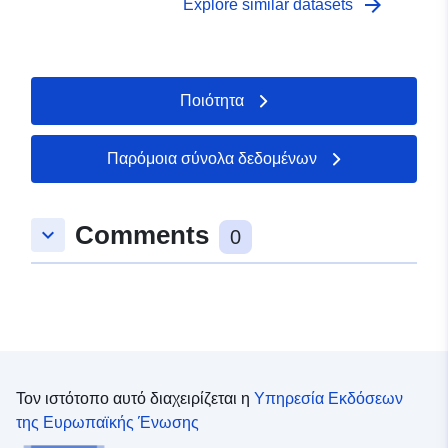
arrow_forward
Explore similar datasets
Ποιότητα
Παρόμοια σύνολα δεδομένων
Comments
keyboard_arrow_down
0
Τον ιστότοπο αυτό διαχειρίζεται η
Υπηρεσία Εκδόσεων
της Ευρωπαϊκής Ένωσης