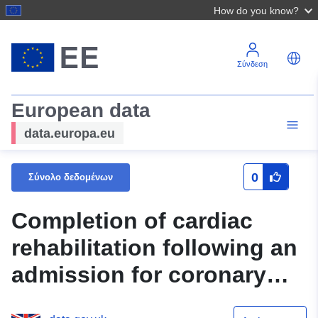
How do you know?
Σύνδεση
European data
data.europa.eu
0
Σύνολο δεδομένων
Completion of cardiac
rehabilitation following an
admission for coronary
heart disease (CCGOIS