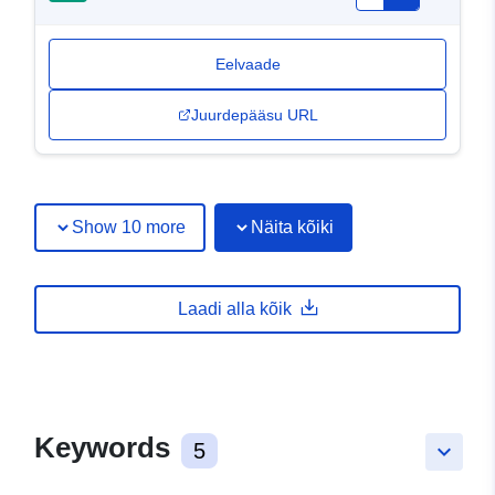
Eelvaade
Juurdepääsu URL
Show 10 more
Näita kõiki
Laadi alla kõik
Keywords
5
keyboard_arrow_down