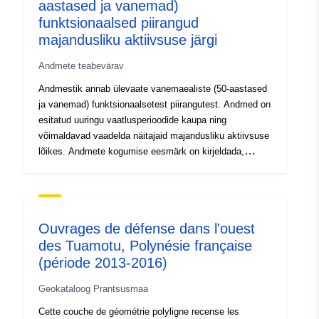
aastased ja vanemad)
funktsionaalsed piirangud
majandusliku aktiivsuse järgi
Andmete teabevärav
Andmestik annab ülevaate vanemaealiste (50-aastased
ja vanemad) funktsionaalsetest piirangutest. Andmed on
esitatud uuringu vaatlusperioodide kaupa ning
võimaldavad vaadelda näitajaid majandusliku aktiivsuse
lõikes. Andmete kogumise eesmärk on kirjeldada,
kuidas tööturuseisund ja tööga seotud tegurid seostuvad
hilisemas eas toimetulekuvõimega, et toetada
aktiivsena vananemise ja töövõimega seotud poliitikaid.
Andmeallikas: Euroopa tervise, tööjätu ja vananemise
Ouvrages de défense dans l'ouest
uuring (SHARE); Tallinna Ülikool
des Tuamotu, Polynésie française
(période 2013-2016)
Geokataloog Prantsusmaa
Cette couche de géométrie polyligne recense les