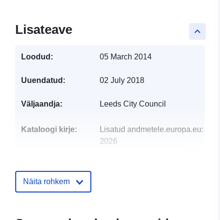
Lisateave
keyboard_arrow_up
Loodud:
05 March 2014
Uuendatud:
02 July 2018
Väljaandja:
Leeds City Council
Kataloogi kirje:
Lisatud andmetele.europa.eu:
29 J
2026
Ajakohastatud veebisaidil Data.eu
30 July 2026
Näita rohkem
uriRef:
http://data.europa.eu/88u/dataset/c
waste