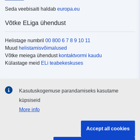
Seda veebisaiti haldab
europa.eu
Võtke ELiga ühendust
Helistage numbril
00 800 6 7 8 9 10 11
Muud
helistamisvõimalused
Võtke meiega ühendust
kontaktvormi kaudu
Külastage meid
ELi teabekeskuses
Sotsiaalmeedia
Kasutuskogemuse parandamiseks kasutame
Otsige ELi teavet
sotsiaalmeediakanalitest
küpsiseid
More info
ELi institutsioonid ja asutused
Accept all cookies