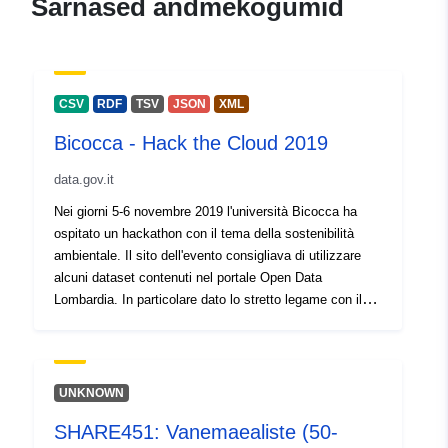
Sarnased andmekogumid
CSV
RDF
TSV
JSON
XML
Bicocca - Hack the Cloud 2019
data.gov.it
Nei giorni 5-6 novembre 2019 l'università Bicocca ha
ospitato un hackathon con il tema della sostenibilità
ambientale. Il sito dell'evento consigliava di utilizzare
alcuni dataset contenuti nel portale Open Data
Lombardia. In particolare dato lo stretto legame con il
tema dell'evento si consigliava di utilizzare le seguenti
categorie: Ambiente Energia Mobilità e trasporti Sanità.
Il dataset contiene la rilevazione delle statistiche sul
numero di visualizzazioni e di download dei dataset del
UNKNOWN
portale nei giorni del contest.
SHARE451: Vanemaealiste (50-