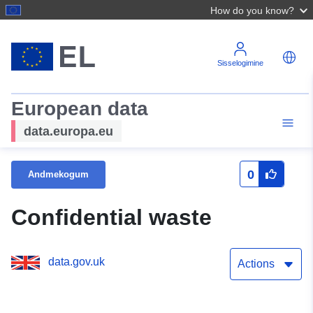
How do you know?
Sisselogimine
European data
data.europa.eu
0
Andmekogum
Confidential waste
data.gov.uk
Actions