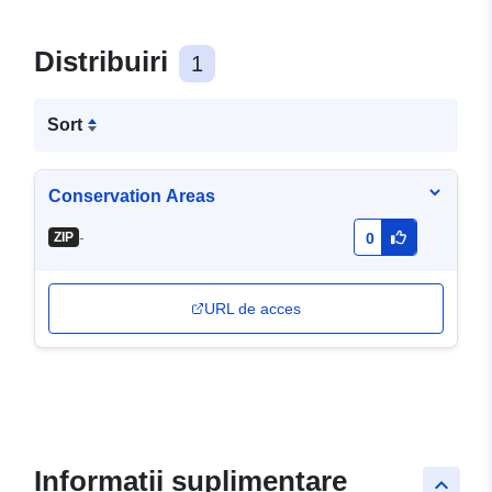
Distribuiri
1
Sort
Conservation Areas
-
ZIP
0
URL de acces
Informații suplimentare
keyboard_arrow_up