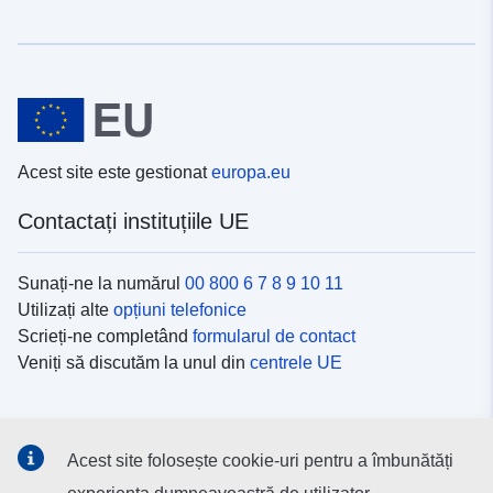
Acest site este gestionat
europa.eu
Contactați instituțiile UE
Sunați-ne la numărul
00 800 6 7 8 9 10 11
Utilizați alte
opțiuni telefonice
Scrieți-ne completând
formularul de contact
Veniți să discutăm la unul din
centrele UE
Platformele de comunicare socială
Acest site folosește cookie-uri pentru a îmbunătăți
Descoperiți canalele UE
pe rețelele sociale