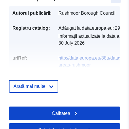
Autorul publicării:
Rushmoor Borough Council
Registru catalog:
Adăugat la data.europa.eu:
29 Jul
Informații actualizate la data a.eur
30 July 2026
uriRef:
http://data.europa.eu/88u/dataset/
areas-rushmoor
Arată mai multe
Calitatea