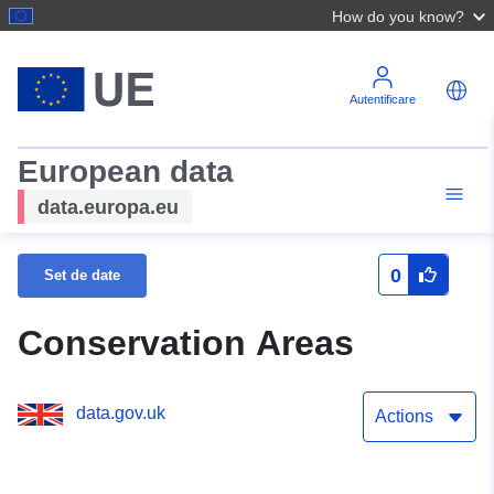
How do you know?
Autentificare
European data
data.europa.eu
0
Set de date
Conservation Areas
data.gov.uk
Actions