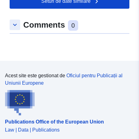
Seturi de date similare
Comments
keyboard_arrow_down
0
Acest site este gestionat de
Oficiul pentru Publicații al
Uniunii Europene
Publications Office of the European Union
Law | Data | Publications