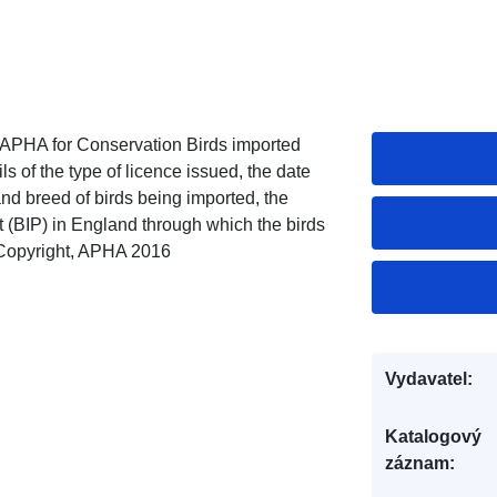
 APHA for Conservation Birds imported
ls of the type of licence issued, the date
d breed of birds being imported, the
t (BIP) in England through which the birds
 Copyright, APHA 2016
Vydavatel:
Katalogový
záznam: