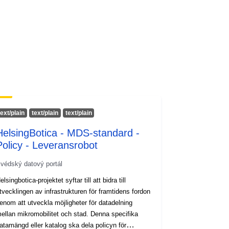
text/plain
text/plain
text/plain
HelsingBotica - MDS-standard -
Policy - Leveransrobot
védský datový portál
elsingbotica-projektet syftar till att bidra till
tvecklingen av infrastrukturen för framtidens fordon
enom att utveckla möjligheter för datadelning
ellan mikromobilitet och stad. Denna specifika
atamängd eller katalog ska dela policyn för