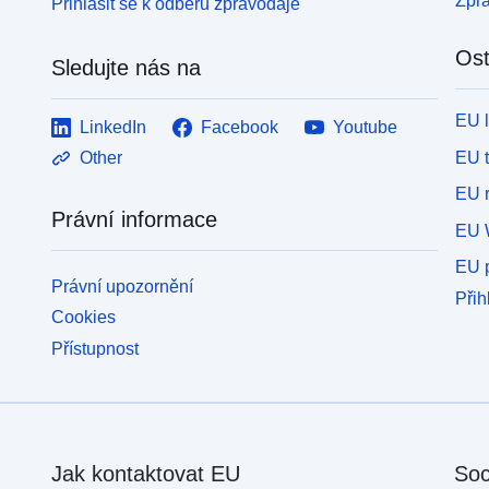
Zpr
Přihlásit se k odběru zpravodaje
Ost
Sledujte nás na
EU 
LinkedIn
Facebook
Youtube
EU 
Other
EU r
Právní informace
EU 
EU p
Právní upozornění
Přih
Cookies
Přístupnost
Jak kontaktovat EU
Soc