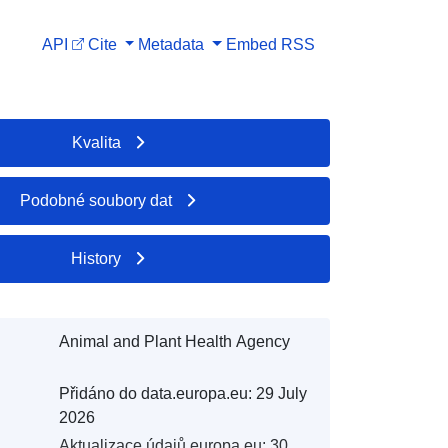
API
Cite
Metadata
Embed
RSS
Kvalita
Podobné soubory dat
History
Animal and Plant Health Agency
Přidáno do data.europa.eu:
29 July
2026
Aktualizace údajů.europa.eu:
30