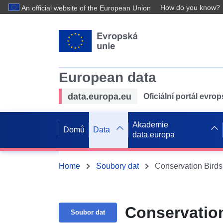
How do you know?
An official website of the European Union
European data
data.europa.eu
Oficiální portál evro
Akademie
Domů
Data
data.europa
Home
Soubory dat
Conservation Birds
Conservation
Soubor dat