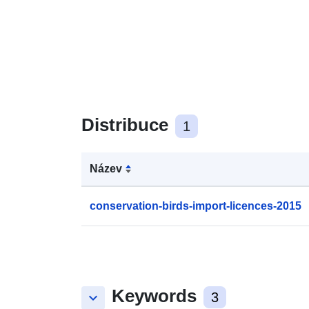
Distribuce
1
Název
conservation-birds-import-licences-2015
Keywords
keyboard_arrow_down
3