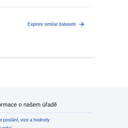
everansrobotar som utvecklats av staden och som
mplementeras av leverantören i detta fall "Hugo".
arrow_forward
Explore similar datasets
ormace o našem úřadě
 poslání, vize a hodnoty