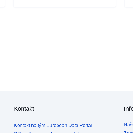
imported, the country of origin and the Border
l
inspection post (BIP) in England through which the
i
birds were imported. Attribution statement: ©Crown
Copyright, APHA 2016
Kontakt
Inf
Naše
Kontakt na tým European Data Portal