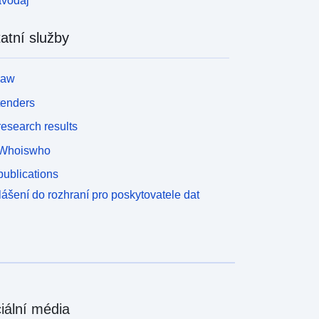
avodaj
atní služby
law
tenders
esearch results
Whoiswho
ublications
lášení do rozhraní pro poskytovatele dat
iální média