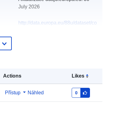
July 2026
http://data.europa.eu/88u/dataset/co
nservation-birds-import-licences-
2015
Actions
Likes
Přístup
Náhled
0