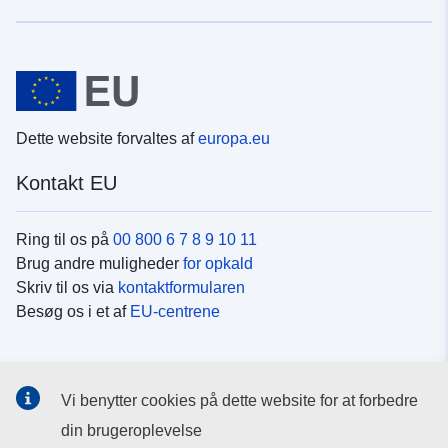
Dette website forvaltes af
europa.eu
Kontakt EU
Ring til os på
00 800 6 7 8 9 10 11
Brug andre muligheder
for opkald
Skriv til os via
kontaktformularen
Besøg os i et af
EU-centrene
Sociale medier
Vi benytter cookies på dette website for at forbedre
Søg efter EU's sider på
sociale medier
din brugeroplevelse