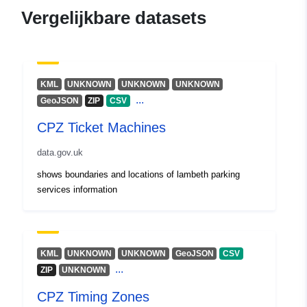
Vergelijkbare datasets
KML
UNKNOWN
UNKNOWN
UNKNOWN
...
GeoJSON
ZIP
CSV
CPZ Ticket Machines
data.gov.uk
shows boundaries and locations of lambeth parking
services information
KML
UNKNOWN
UNKNOWN
GeoJSON
CSV
...
ZIP
UNKNOWN
CPZ Timing Zones