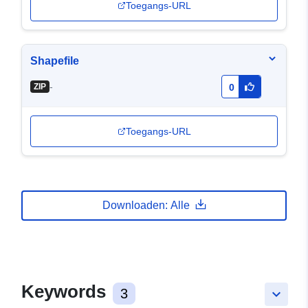
Toegangs-URL
Shapefile
-
ZIP
0
Toegangs-URL
Downloaden: Alle
Keywords
3
keyboard_arrow_down