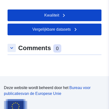
Kwaliteit
Vergelijkbare datasets
Comments
keyboard_arrow_down
0
Deze website wordt beheerd door het
Bureau voor
publicatiesvan de Europese Unie