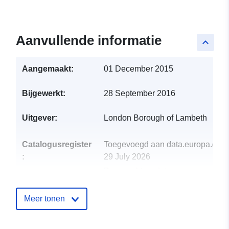
Aanvullende informatie
keyboard_arrow_up
Aangemaakt:
01 December 2015
Bijgewerkt:
28 September 2016
Uitgever:
London Borough of Lambeth
Catalogusregister
Toegevoegd aan data.europa.eu:
:
29 July 2026
Bijgewerkt op data.europa.eu:
30
July 2026
Meer tonen
uriRef:
http://data.europa.eu/88u/dataset/c
parking-zones13