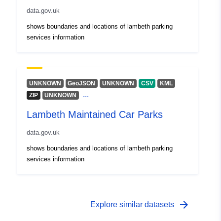
data.gov.uk
shows boundaries and locations of lambeth parking
services information
UNKNOWN
GeoJSON
UNKNOWN
CSV
KML
...
ZIP
UNKNOWN
Lambeth Maintained Car Parks
data.gov.uk
shows boundaries and locations of lambeth parking
services information
arrow_forward
Explore similar datasets