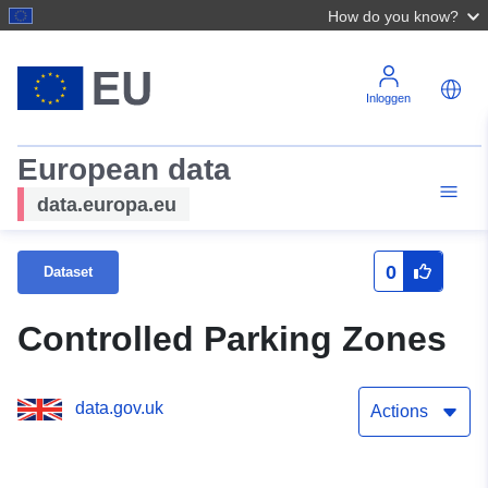
How do you know?
Inloggen
European data
data.europa.eu
0
Dataset
Controlled Parking Zones
data.gov.uk
Actions