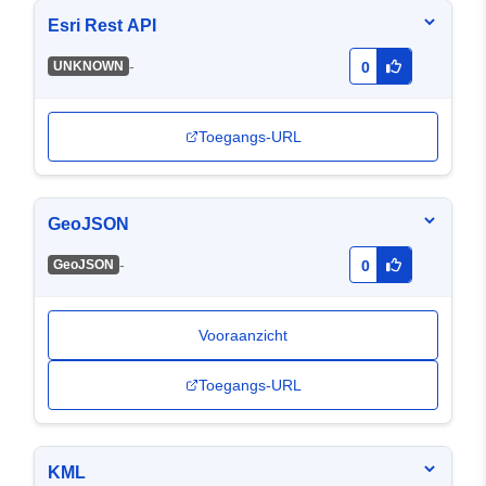
Esri Rest API
-
UNKNOWN
0
Toegangs-URL
GeoJSON
-
GeoJSON
0
Vooraanzicht
Toegangs-URL
KML