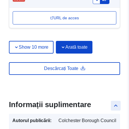
URL de acces
Show 10 more
Arată toate
Descărcați Toate
Informații suplimentare
keyboard_arrow_up
Autorul publicării:
Colchester Borough Council