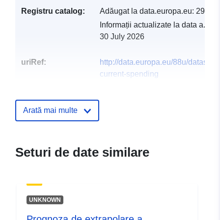
Registru catalog:
Adăugat la data.europa.eu:
29 Jul
Informații actualizate la data a.eur
30 July 2026
uriRef:
http://data.europa.eu/88u/dataset/c
current-spending
Arată mai multe
Seturi de date similare
UNKNOWN
Prognoza de extrapolare a