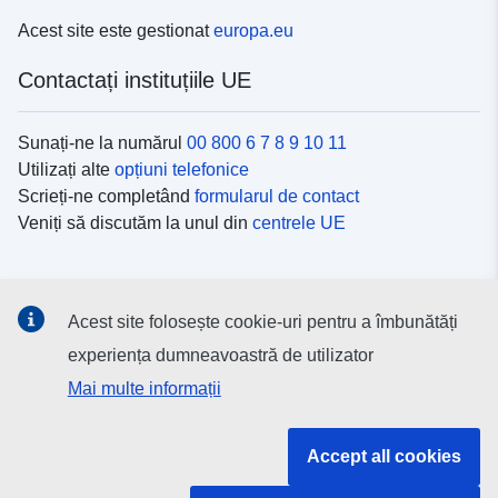
Acest site este gestionat
europa.eu
Contactați instituțiile UE
Sunați-ne la numărul
00 800 6 7 8 9 10 11
Utilizați alte
opțiuni telefonice
Scrieți-ne completând
formularul de contact
Veniți să discutăm la unul din
centrele UE
Platformele de comunicare socială
Acest site folosește cookie-uri pentru a îmbunătăți
Descoperiți canalele UE
pe rețelele sociale
experiența dumneavoastră de utilizator
Mai multe informații
Instituțiile și organismele UE
Accept all cookies