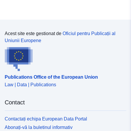
τη συνεισφορά της κάθε περιφέρειας στις συνολικές
εισπράξεις καθώς και στην αντιπροσωπευτικότητα των
χωρών προέλευσης στο δείγμα.Σημείωση 6&#58; Το
σύμβολο (&#58;) υποδηλώνει στοιχεία μη-δημοσιεύσιμα
λόγω μικρής αντιπροσωπευτικότητας των χωρών
προέλευσης στο δείγμαΜΕΘΟΔΟΛΟΓΙΚΕΣ
Acest site este gestionat de
Oficiul pentru Publicații al
ΕΠΕΞΗΓΗΣΕΙΣ&#58; Ανάλυση της μεθοδολογίας της
Uniunii Europene
«Έρευνας Συνόρων» παρουσιάζεται αναλυτικά
στο&#160;Οικονομικό Δελτίο&#58; Τεύχος 27, Ιούλιος
2006, σελ. 71ΟΡΟΙ ΧΡΗΣΗΣ&#58; Τα δεδομένα
παρέχονται για στατιστική και ερευνητική χρήση και
υπόκεινται σε αναθεωρήσεις, βάσει των
Publications Office of the European Union
προβλεπόμενων διαδικασιών, για βελτίωση της
Law | Data | Publications
ποιότητάς τους. Η πιο πρόσφατη διαθέσιμη έκδοση του
κάθε συνόλου δεδομένων αντικαθιστά όλες τις
προγενέστερες.&#160;Ο χρήστης έχει την ευθύνη να
Contact
λαμβάνει γνώση των επικαιροποιούμενων
μεθοδολογικών επεξηγήσεων (metadata) και της
συμπληρωματικής πληροφόρησης που συνοδεύουν το
Contactați echipa European Data Portal
κάθε σύνολο δεδομένων, προτού προχωρήσει στη
Abonați-vă la buletinul informativ
χρήση του.​​​