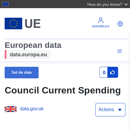
How do you know?
Autentificare
European data
data.europa.eu
0
Set de date
Council Current Spending
data.gov.uk
Actions