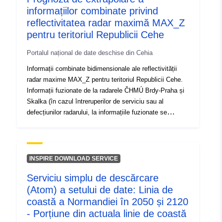
informațiilor combinate privind
reflectivitatea radar maximă MAX_Z
pentru teritoriul Republicii Cehe
Portalul național de date deschise din Cehia
Informații combinate bidimensionale ale reflectivității
radar maxime MAX_Z pentru teritoriul Republicii Cehe.
Informații fuzionate de la radarele ČHMÚ Brdy-Praha și
Skalka (în cazul întreruperilor de serviciu sau al
defecțiunilor radarului, la informațiile fuzionate se
adaugă date de la radarele străine). Reflectivitatea radar
maximă în fiecare punct de caroiaj indică reflexia
maximă măsurată în coloana verticală de deasupra
punctului de caroiaj respectiv. Predicția extrapolării se
INSPIRE DOWNLOAD SERVICE
realizează prin metoda COTREC, în care ultimele
Serviciu simplu de descărcare
informații fuzionate disponibile sunt mutate în funcție de
(Atom) a setului de date: Linia de
vectorii de transfer obținuți prin compararea informațiilor
MAX_Z fuzionate cu ultimele 10 minute și cu cele
coastă a Normandiei în 2050 și 2120
anterioare. Doar o schimbare a poziției reflexiei radarului
- Porțiune din actuala linie de coastă
este prezisă, nu o schimbare a intensității sale.