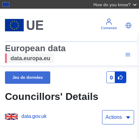
How do you know?
Connexion
European data
data.europa.eu
0
Jeu de données
Councillors' Details
data.gov.uk
Actions