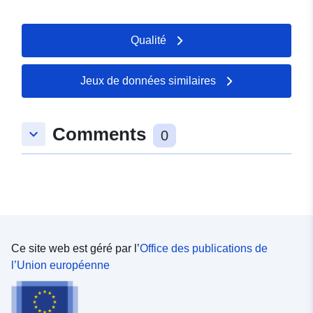
Qualité
Jeux de données similaires
Comments
keyboard_arrow_down
0
Ce site web est géré par l’
Office des publications de
l’Union européenne