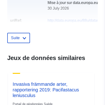
Mise à jour sur data.europa.eu:
30 July 2026
uriRef:
http://data.europa.eu/88u/dataset/c
details
Suite
Jeux de données similaires
Invasiva främmande arter,
rapportering 2019: Pacifastacus
leniusculus
Portail de géodonnées Suède