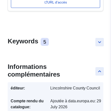
URL d'accès
Keywords
5
keyboard_arrow_down
Informations
keyboard_arrow_up
complémentaires
éditeur:
Lincolnshire County Council
Compte rendu du
Ajoutée à data.europa.eu:
29
catalogue:
July 2026