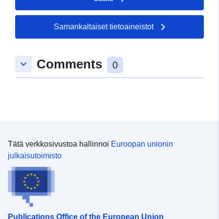
metsästää ja käydä kauppaa linnuilla.
Samankaltaiset tietoaineistot
Comments
keyboard_arrow_down
0
Tätä verkkosivustoa hallinnoi
Euroopan unionin
julkaisutoimisto
Publications Office of the European Union