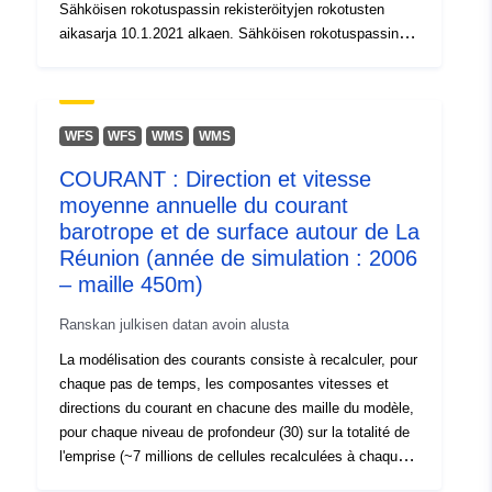
Sähköisen rokotuspassin rekisteröityjen rokotusten
aikasarja 10.1.2021 alkaen. Sähköisen rokotuspassin
rekisteröintiaste ei ole tällä hetkellä 100 prosenttia.
Päivitys tapahtuu päivittäin noin klo 14.00. Huomautus:
28.6.2021 lähtien on käytetty Itävallan tilastokeskuksen
vuoden 2021 väestölukuja (http://www.statistik.at/web
WFS
WFS
WMS
WMS
_de/statistiken/menschen _und
COURANT : Direction et vitesse
_gesellschaft/bevoelkerung/bevoelkerungsstand _und
moyenne annuelle du courant
_veraenderung/bevoelkerung _zu _jahr-
_quarviertelanfang/index.html) - näin ollen myös
barotrope et de surface autour de La
resursseihin sisältyvää väestöä päivitetään takautuvasti
Réunion (année de simulation : 2006
tulevaisuudessa.
– maille 450m)
Ranskan julkisen datan avoin alusta
La modélisation des courants consiste à recalculer, pour
chaque pas de temps, les composantes vitesses et
directions du courant en chacune des maille du modèle,
pour chaque niveau de profondeur (30) sur la totalité de
l'emprise (~7 millions de cellules recalculées à chaque
pas de temps). Dans le cadre du projet Hydrorun, une