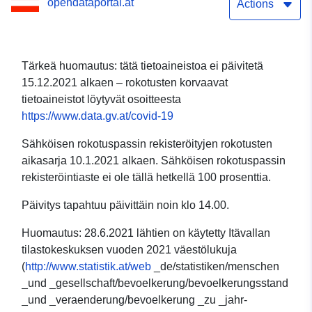
opendataportal.at
Actions
Tärkeä huomautus: tätä tietoaineistoa ei päivitetä
15.12.2021 alkaen – rokotusten korvaavat
tietoaineistot löytyvät osoitteesta
https://www.data.gv.at/covid-19
Sähköisen rokotuspassin rekisteröityjen rokotusten
aikasarja 10.1.2021 alkaen. Sähköisen rokotuspassin
rekisteröintiaste ei ole tällä hetkellä 100 prosenttia.
Päivitys tapahtuu päivittäin noin klo 14.00.
Huomautus: 28.6.2021 lähtien on käytetty Itävallan
tilastokeskuksen vuoden 2021 väestölukuja
(
http://www.statistik.at/web
_de/statistiken/menschen
_und _gesellschaft/bevoelkerung/bevoelkerungsstand
_und _veraenderung/bevoelkerung _zu _jahr-