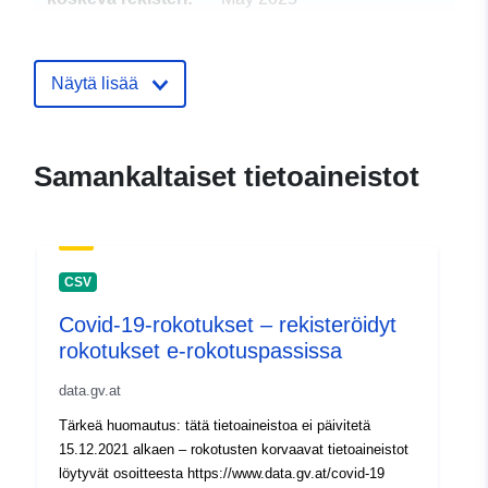
Päivitetty data.europa.eu:
04
March 2026
Näytä lisää
uriRef:
http://data.europa.eu/88u/dataset/c
19-schutzimpfungen-eingetragene
impfungen-im-e-impfpass
Samankaltaiset tietoaineistot
CSV
Covid-19-rokotukset – rekisteröidyt
rokotukset e-rokotuspassissa
data.gv.at
Tärkeä huomautus: tätä tietoaineistoa ei päivitetä
15.12.2021 alkaen – rokotusten korvaavat tietoaineistot
löytyvät osoitteesta https://www.data.gv.at/covid-19