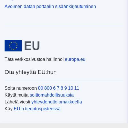
Avoimen datan portaalin sisäänkirjautuminen
Tätä verkkosivustoa hallinnoi
europa.eu
Ota yhteyttä EU:hun
Soita numeroon
00 800 6 7 8 9 10 11
Käytä muita
soittomahdollisuuksia
Lähetä viesti
yhteydenottolomakkeella
Käy
EU:n tiedotuspisteessä
Sosiaalinen media