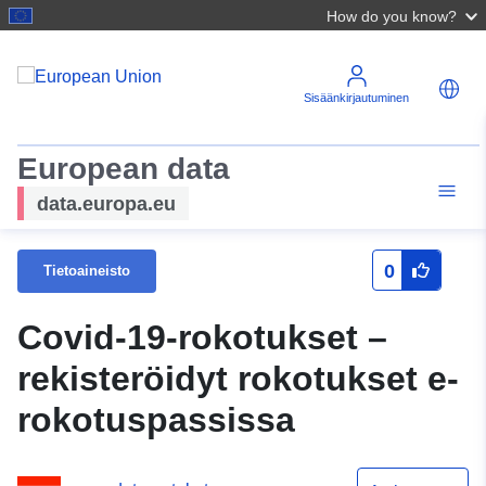
How do you know?
Sisäänkirjautuminen
European data
data.europa.eu
0
Tietoaineisto
Covid-19-rokotukset –
rekisteröidyt rokotukset e-
rokotuspassissa