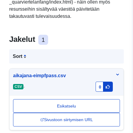
_quarviertelanfang/index.html) - näin ollen myös
resursseihin sisältyvää väestöä päivitetään
takautuvasti tulevaisuudessa.
Jakelut
1
Sort
aikajana-eimpfpass.csv
-
CSV
0
Esikatselu
Sivustoon siirtymisen URL