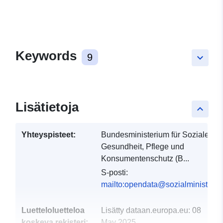
Keywords
9
keyboard_arrow_down
Lisätietoja
keyboard_arrow_up
Yhteyspisteet:
Bundesministerium für Soziales,
Gesundheit, Pflege und
Konsumentenschutz (B...
S-posti:
mailto:opendata@sozialministeriu
Luetteloluetteloa
Lisätty dataan.europa.eu:
08
koskeva rekisteri:
May 2025