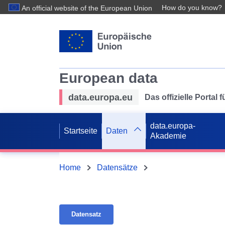
How do you know?
An official website of the European Union
European data
data.europa.eu
Das offizielle Portal
data.europa-
Startseite
Daten
Akademie
Home
Datensätze
Datensatz