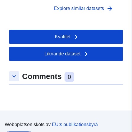
bezogen auf Bundesland und Datum - Aktualisierung
erfolgte täglich zwischen 13:00 und 14:00 Uhr
arrow_forward
Explore similar datasets
Kvalitet
Liknande dataset
Comments
keyboard_arrow_down
0
Webbplatsen sköts av
EU:s publikationsbyrå