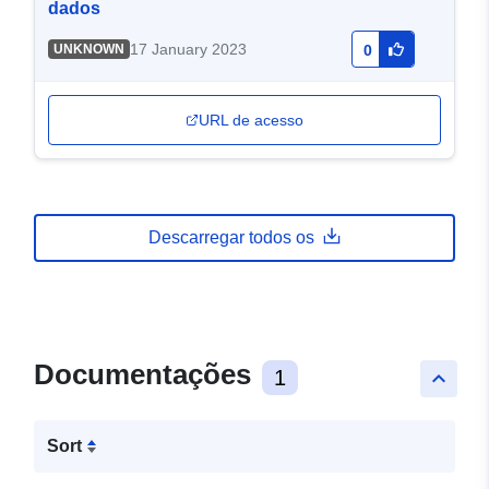
dados
17 January 2023
UNKNOWN
0
URL de acesso
Descarregar todos os
Documentações
1
keyboard_arrow_up
Sort