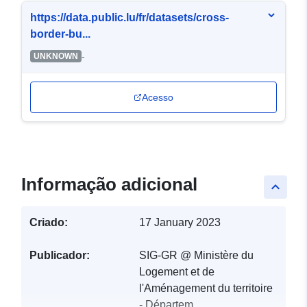
https://data.public.lu/fr/datasets/cross-
border-bu...
-
UNKNOWN
Acesso
Informação adicional
keyboard_arrow_up
Criado:
17 January 2023
Publicador:
SIG-GR @ Ministère du
Logement et de
l'Aménagement du territoire
- Départem...