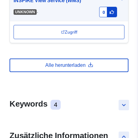
INSPIRE View Service (WMS)
-
UNKNOWN
0
Zugriff
Alle herunterladen
Keywords
4
keyboard_arrow_down
Zusätzliche Informationen
keyboard_arrow_up