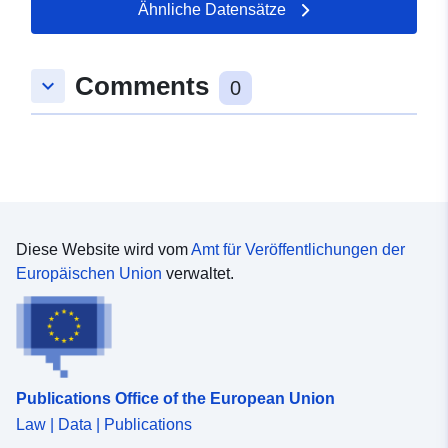
Ähnliche Datensätze
Comments
keyboard_arrow_down
0
Diese Website wird vom
Amt für Veröffentlichungen der
Europäischen Union
verwaltet.
Publications Office of the European Union
Law | Data | Publications