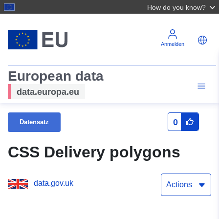
How do you know?
Anmelden
European data
data.europa.eu
0
Datensatz
CSS Delivery polygons
data.gov.uk
Actions