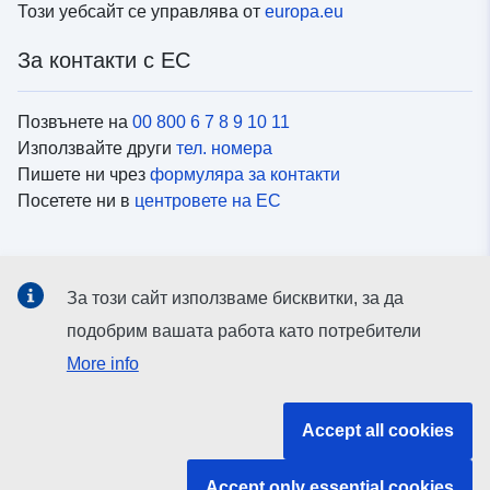
Този уебсайт се управлява от
europa.eu
За контакти с ЕС
Позвънете на
00 800 6 7 8 9 10 11
Използвайте други
тел. номера
Пишете ни чрез
формуляра за контакти
Посетете ни в
центровете на ЕС
Социални медии
За този сайт използваме бисквитки, за да
Вижте профили на ЕС в
социалните медии
подобрим вашата работа като потребители
More info
Институции и органи на ЕС
Accept all cookies
ърсене на всички институции и органи на ЕС
Accept only essential cookies