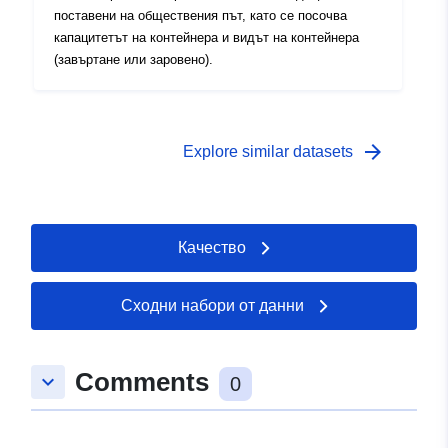
поставени на обществения път, като се посочва
капацитетът на контейнера и видът на контейнера
(завъртане или заровено).
arrow_forward
Explore similar datasets
Качество
Сходни набори от данни
Comments
keyboard_arrow_down
0