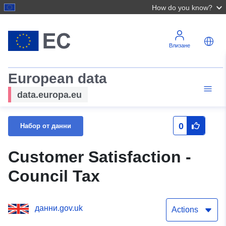
How do you know?
Влизане
European data
data.europa.eu
0
Набор от данни
Customer Satisfaction -
Council Tax
данни.gov.uk
Actions