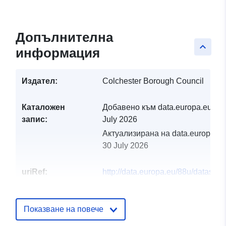
Допълнителна
keyboard_arrow_up
информация
Издател:
Colchester Borough Council
Каталожен
Добавено към data.europa.eu:
29
запис:
July 2026
Актуализирана на data.europa.eu
30 July 2026
uriRef:
http://data.europa.eu/88u/dataset/
satisfaction-council-tax
Показване на повече