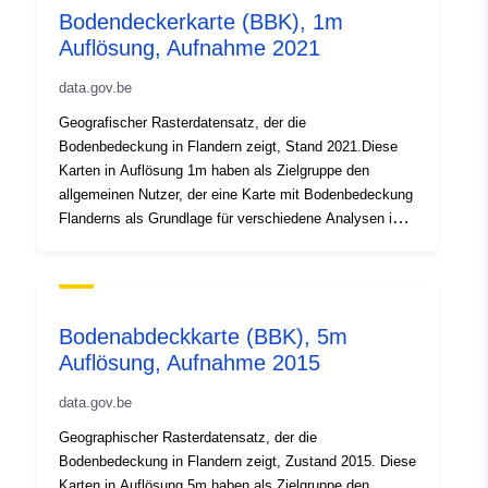
known/genid/prov/2f40e612aa829f
Bodendeckerkarte (BBK), 1m
Auflösung, Aufnahme 2021
Identificadores:
d18f3b57-367b-49af-9170-
2c7c9bf5423f
data.gov.be
Geografischer Rasterdatensatz, der die
Outros
Bodenbedeckung in Flandern zeigt, Stand 2021.Diese
identificadores:
Karten in Auflösung 1m haben als Zielgruppe den
allgemeinen Nutzer, der eine Karte mit Bodenbedeckung
uriRef:
http://data.europa.eu/88u/dataset/
Flanderns als Grundlage für verschiedene Analysen in
367b-49af-9170-2c7c9bf5423f
Bezug auf Bodenbedeckung (z. B. Raumnutzung, ...)
oder Landnutzung konsultieren möchte.
Direitos de
public
acesso:
Bodenabdeckkarte (BBK), 5m
Auflösung, Aufnahme 2015
Zakres czasowy:
01 January 2021
 -
31 December 2021
data.gov.be
Geographischer Rasterdatensatz, der die
Bodenbedeckung in Flandern zeigt, Zustand 2015. Diese
Karten in Auflösung 5m haben als Zielgruppe den