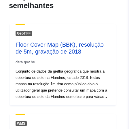
semelhantes
Registo do
Acrescentado à data.europa.eu:
catálogo:
28 July 2026
Atualizado em data.europa.eu:
GeoTIFF
29 July 2026
Floor Cover Map (BBK), resolução
Espacial:
de 5m, gravação de 2018
Coordenadas:
[ [ 2.54, 51.51
], [ 5.92, 51.51 ], [ 5.92, 50.67
data.gov.be
], [ 2.54, 50.67 ], [ 2.54, 51.51
Conjunto de dados da grelha geográfica que mostra a
] ]
cobertura do solo na Flandres, estado 2018. Estes
Tipo:
Polygon
mapas na resolução 1m têm como público-alvo o
utilizador geral que pretende consultar um mapa com a
Está em
Recurso:
cobertura do solo da Flandres como base para várias
confomidade
https://www.opengis.net/def/crs/
análises no que diz respeito à cobertura do solo (por
com:
exemplo, utilização do espaço, ...) ou utilização do solo.
Origem:
Recurso:
http://data.gov.be/.well-
WMS