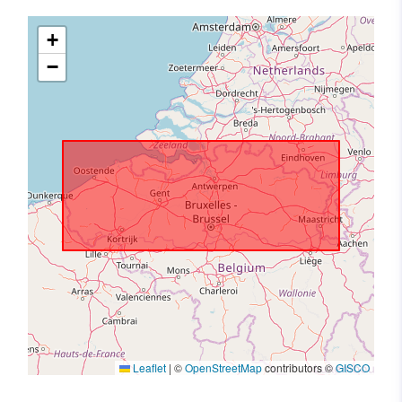
+
−
Leaflet
|
©
OpenStreetMap
contributors ©
GISCO