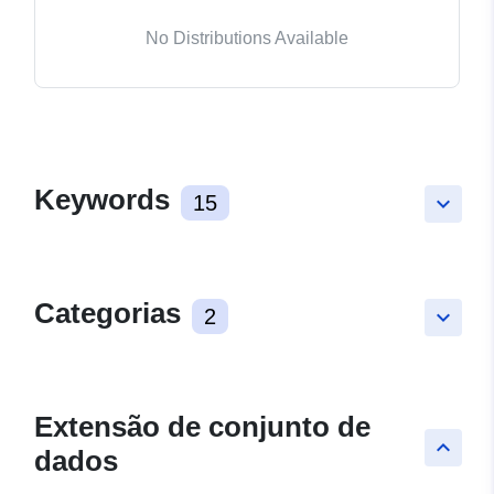
No Distributions Available
Keywords
15
keyboard_arrow_down
Categorias
2
keyboard_arrow_down
Extensão de conjunto de
keyboard_arrow_up
dados