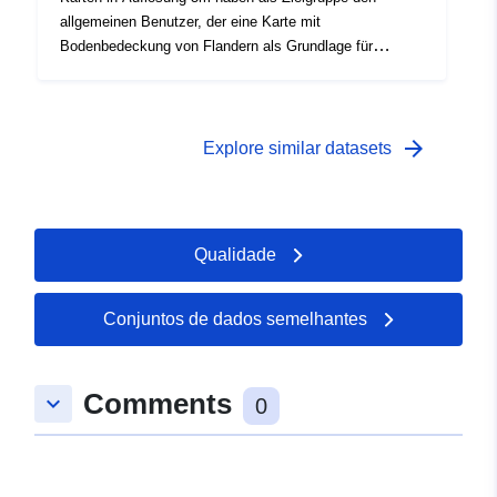
allgemeinen Benutzer, der eine Karte mit
Bodenbedeckung von Flandern als Grundlage für
verschiedene Analysen in Bezug auf Bodenbedeckung
(z.B. Raumnutzung, ...) oder Landnutzung konsultieren
möchte.
arrow_forward
Explore similar datasets
Qualidade
Conjuntos de dados semelhantes
Comments
keyboard_arrow_down
0