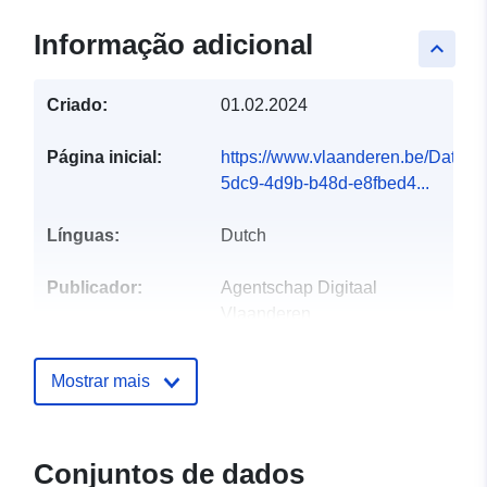
Informação adicional
keyboard_arrow_up
Criado:
01.02.2024
Página inicial:
https://www.vlaanderen.be/DataC
5dc9-4d9b-b48d-e8fbed4...
Línguas:
Dutch
Publicador:
Agentschap Digitaal
Vlaanderen
Pontos de
Helpdesk Digitaal Vlaanderen
Mostrar mais
contacto:
Correio eletrónico:
mailto:digitaal.vlaanderen@vlaan
URL:
https://www.vlaanderen.be/di
Conjuntos de dados
vlaanderen