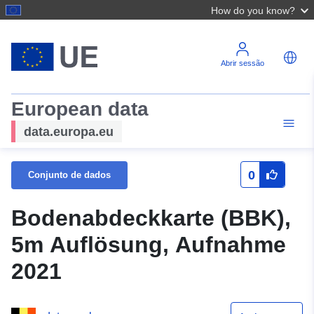
How do you know?
Abrir sessão
European data
data.europa.eu
0
Conjunto de dados
Bodenabdeckkarte (BBK),
5m Auflösung, Aufnahme
2021