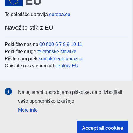
To spletišče upravlja
europa.eu
Navežite stik z EU
Pokličite nas na
00 800 6 7 8 9 10 11
Pokličite druge
telefonske številke
Pišite nam prek
kontaktnega obrazca
Obiščite nas v enem od
centrov EU
Družbeni mediji
Na tej strani uporabljamo piškotke, da bi izboljšali
Iskanje po
družbenih medijih EU
vašo uporabniško izkušnjo
More info
Institucije in organi EU
Accept all cookies