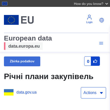
How do you know?
Login
European data
data.europa.eu
0
Zbirka podatkov
Річні плани закупівель
data.gov.ua
Actions