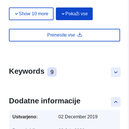
Show 10 more
Pokaži vse
Prenesite vse
Keywords
9
keyboard_arrow_down
Dodatne informacije
keyboard_arrow_up
Ustvarjeno:
02 December 2019