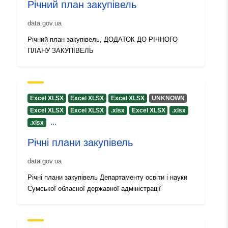
Річний план закупівель
uriRef:
http://data.europa.eu/88u/dataset
data.gov.ua
08b0-45ce-9b71-c3b02ee580a1
Річний план закупівель, ДОДАТОК ДО РІЧНОГО
ПЛАНУ ЗАКУПІВЕЛЬ
Info o verziji:
1.0
Excel XLSX
Excel XLSX
Excel XLSX
UNKNOWN
Excel XLSX
Excel XLSX
.xlsx
Excel XLSX
.xlsx
...
.xlsx
Річні плани закупівель
data.gov.ua
Річні плани закупівель Департаменту освіти і науки
Сумської обласної державної адміністрації