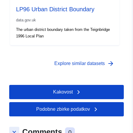
LP96 Urban District Boundary
data.gov.uk
The urban district boundary taken from the Teignbridge
1996 Local Plan
arrow_forward
Explore similar datasets
Kakovost
Podobne zbirke podatkov
Comments
keyboard_arrow_down
0