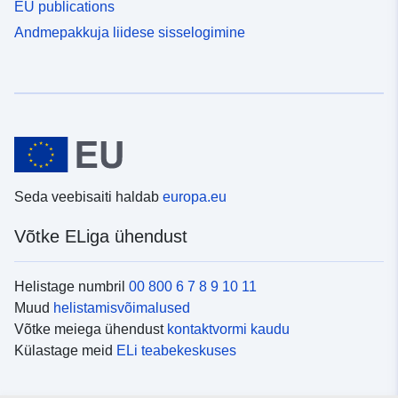
EU publications
Andmepakkuja liidese sisselogimine
Seda veebisaiti haldab
europa.eu
Võtke ELiga ühendust
Helistage numbril
00 800 6 7 8 9 10 11
Muud
helistamisvõimalused
Võtke meiega ühendust
kontaktvormi kaudu
Külastage meid
ELi teabekeskuses