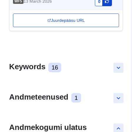
13 March 2026
WFS
0
Juurdepääsu URL
Keywords
16
keyboard_arrow_down
Andmeteenused
1
keyboard_arrow_down
Andmekogumi ulatus
keyboard_arrow_up