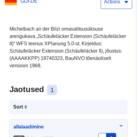
GDI-DE
Actions
Michelbach an der Bilzi omavalitsusüksuse
arengukava „Schäufeläcker Extension (Schäufeläcker
II)“ WFS teenus XPlanung 5.0-st. Kirjeldus:
Schäufeläcker Extension (Schäufeläcker II), jõustus:
(AAAAKKPP) 19740323, BauNVO tõenäoliselt
versioon 1968.
Jaotused
1
Sort
allalaadimine