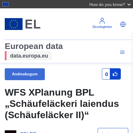
How do you know?
Sisselogimine
European data
data.europa.eu
0
Andmekogum
WFS XPlanung BPL
„Schäufeläckeri laiendus
(Schäufeläcker II)“