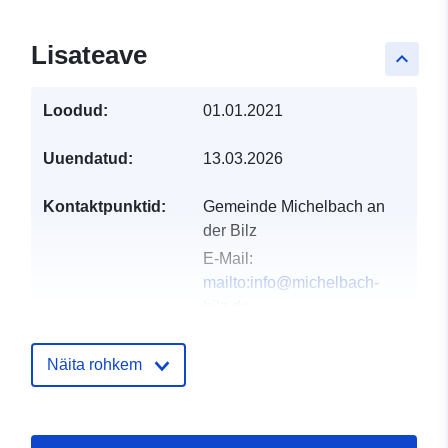
Lisateave
keyboard_arrow_up
Loodud:
01.01.2021
Uuendatud:
13.03.2026
Kontaktpunktid:
Gemeinde Michelbach an
der Bilz
E-Mail:
mailto:info@michelbach-
bilz.de
Aadress:
Hirschfelder
Straße 13, Michelbach an
Näita rohkem
der Bilz, 74544,
Deutschland
URL: