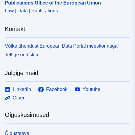
Publications Office of the European Union
Law | Data | Publications
uriRef:
http://data.europa.eu/88u/dataset
66fe-43fe-a754-1c8fb33e205e
Kontakt
Võtke ühendust European Data Portal meeskonnaga
Tellige uudiskiri
Jälgige meid
LinkedIn
Facebook
Youtube
Other
Õigusküsimused
Õigusteave