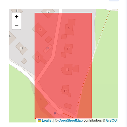
+
−
Leaflet
|
©
OpenStreetMap
contributors ©
GISCO