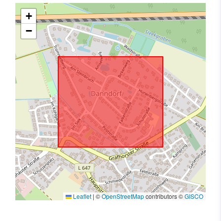
+
−
Leaflet
|
©
OpenStreetMap
contributors ©
GISCO