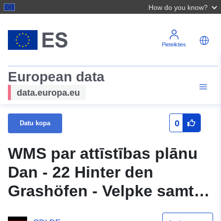
How do you know?
Pieteikties
European data
data.europa.eu
0
Datu kopa
WMS par attīstības plānu
Dan - 22 Hinter den
Grashöfen - Velpke samta
kopienas jauns