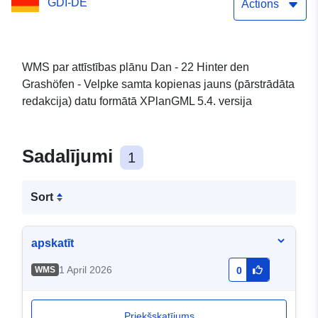
GDI-DE
(pārstrādāta redakcija)
Actions
WMS par attīstības plānu Dan - 22 Hinter den
Grashöfen - Velpke samta kopienas jauns (pārstrādāta
redakcija) datu formātā XPlanGML 5.4. versija
Sadalījumi
1
Sort
apskatīt
1 April 2026
WMS
0
Priekšskatījums