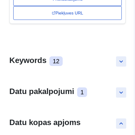
Piekļuves URL
Keywords
12
keyboard_arrow_down
Datu pakalpojumi
1
keyboard_arrow_down
Datu kopas apjoms
keyboard_arrow_up