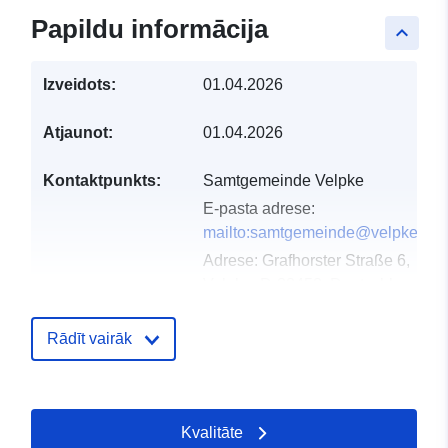
Papildu informācija
keyboard_arrow_up
Izveidots:
01.04.2026
Atjaunot:
01.04.2026
Kontaktpunkts:
Samtgemeinde Velpke
E-pasta adrese:
mailto:samtgemeinde@velpke.de
Adrese:
Grafhorster Straße 6,
Velpke, D-38458, Deutschland
URL:
http://www.velpke.de
Rādīt vairāk
Kataloga
Pievienots data.europa.eu:
11 Apri
ieraksts:
2026
Jaunākā informācija par Data.euro
Kvalitāte
31 July 2026