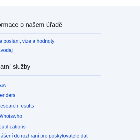
ormace o našem úřadě
 poslání, vize a hodnoty
avodaj
atní služby
law
tenders
esearch results
Whoiswho
ublications
lášení do rozhraní pro poskytovatele dat