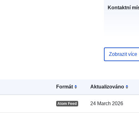
Kontaktní mís
Zobrazit více
Formát
Aktualizováno
Katalogový
záznam:
24 March 2026
Atom Feed
Místní: