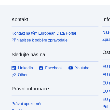
Kontakt
Inf
Naše
Kontakt na tým European Data Portal
Zpr
Přihlásit se k odběru zpravodaje
Ost
Sledujte nás na
EU 
LinkedIn
Facebook
Youtube
EU 
Other
EU r
Právní informace
EU 
EU p
Právní upozornění
Přih