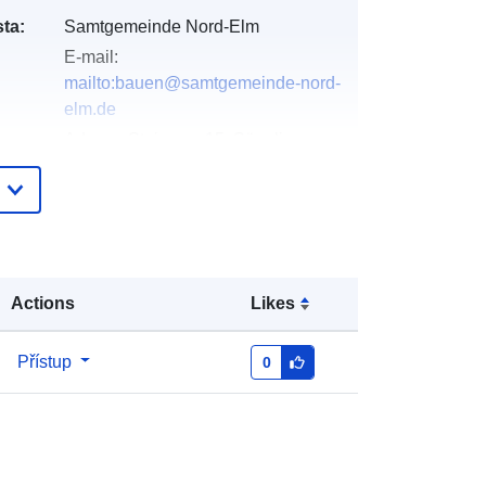
ta:
Samtgemeinde Nord-Elm
E-mail:
mailto:bauen@samtgemeinde-nord-
elm.de
Adresa:
Steinweg 15, Süpplingen,
38373, Deutschland
Adresa URL:
https://www.samtgemeinde-nord-
elm.de/
Actions
Likes
Přidáno do data.europa.eu:
11 April
2026
Aktualizace údajů.europa.eu:
31
Přístup
0
July 2026
Souřadnice:
[ [ 10.9187733,
52.2259832 ], [ 10.9249278,