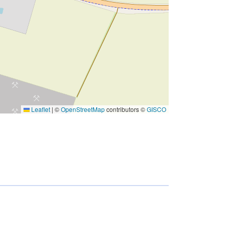
Leaflet
|
©
OpenStreetMap
contributors ©
GISCO