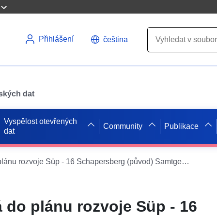
Přihlášení
čeština
pských dat
Vyspělost otevřených
Community
Publikace
dat
ATOM přispívá do plánu rozvoje Süp - 16 Schapersberg (původ) Samtgemeinde Nord-Elm
 do plánu rozvoje Süp - 16