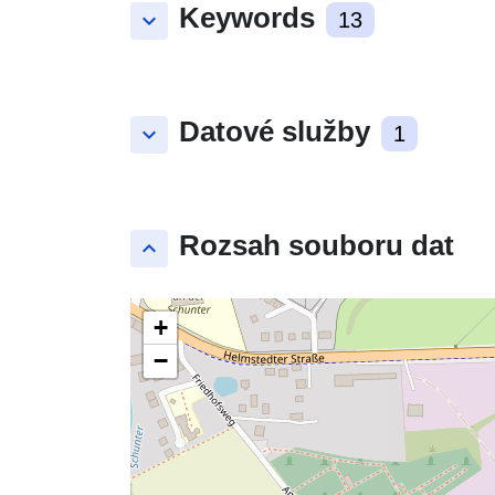
Keywords
keyboard_arrow_down
13
Datové služby
keyboard_arrow_down
1
Rozsah souboru dat
keyboard_arrow_up
+
−