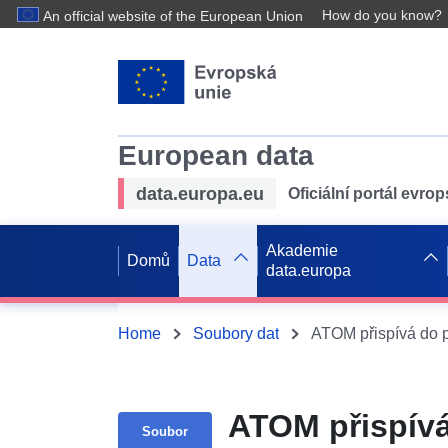
How do you know?
An official website of the European Union
European data
data.europa.eu
Oficiální portál evro
Akademie
Domů
Data
data.europa
Home
Soubory dat
ATOM přispívá
Soubor