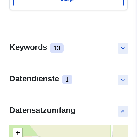
Keywords
13
keyboard_arrow_down
Datendienste
1
keyboard_arrow_down
Datensatzumfang
keyboard_arrow_up
+