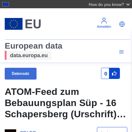
How do you know?
Anmelden
European data
data.europa.eu
0
Datensatz
ATOM-Feed zum
Bebauungsplan Süp - 16
Schapersberg (Urschrift)
der Samtgemeinde Nord-