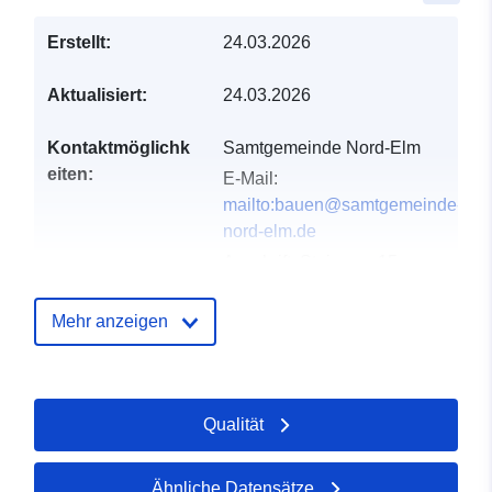
Erstellt:
24.03.2026
Aktualisiert:
24.03.2026
Kontaktmöglichk
Samtgemeinde Nord-Elm
eiten:
E-Mail:
mailto:bauen@samtgemeinde-
nord-elm.de
Anschrift:
Steinweg 15,
Süpplingen, 38373,
Deutschland
Mehr anzeigen
URL:
https://www.samtgemeinde-
nord-elm.de/
Qualität
Verzeichnis der
Zu data.europa.eu hinzugefügt:
Kataloge:
11 April 2026
Ähnliche Datensätze