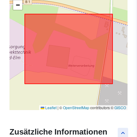
−
Leaflet
|
©
OpenStreetMap
contributors ©
GISCO
Zusätzliche Informationen
keyboard_arrow_up