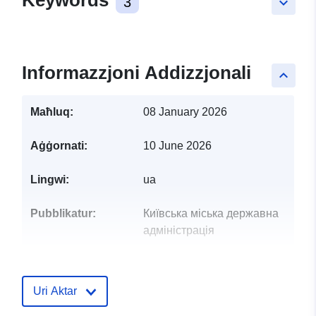
Keywords
3
keyboard_arrow_down
Informazzjoni Addizzjonali
keyboard_arrow_up
Maħluq:
08 January 2026
Aġġornati:
10 June 2026
Lingwi:
ua
Pubblikatur:
Київська міська державна
адміністрація
Punti ta' Kuntatt:
Моторна Світлана Петрівна
Indirizz Elettroniku:
Uri Aktar
mailto:svitlana.motorna@kyivcity.