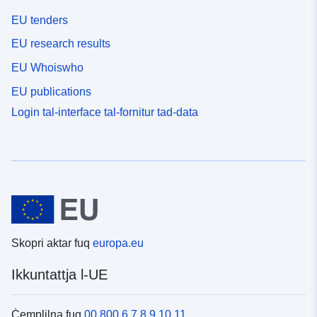
EU tenders
EU research results
EU Whoiswho
EU publications
Login tal-interface tal-fornitur tad-data
Skopri aktar fuq
europa.eu
Ikkuntattja l-UE
Ċemplilna fuq
00 800 6 7 8 9 10 11