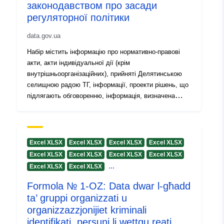
законодавством про засади
регуляторної політики
data.gov.ua
Набір містить інформацію про нормативно-правові
акти, акти індивідуальної дії (крім
внутрішньоорганізаційних), прийняті Делятинською
селищною радою ТГ, інформації, проекти рішень, що
підлягають обговоренню, інформація, визначена
законодавством про засади регуляторної політики
Excel XLSX
Excel XLSX
Excel XLSX
Excel XLSX
Excel XLSX
Excel XLSX
Excel XLSX
Excel XLSX
...
Excel XLSX
Excel XLSX
Formola № 1-OZ: Data dwar l-għadd
ta’ gruppi organizzati u
organizzazzjonijiet kriminali
identifikati, persuni li wettqu reati