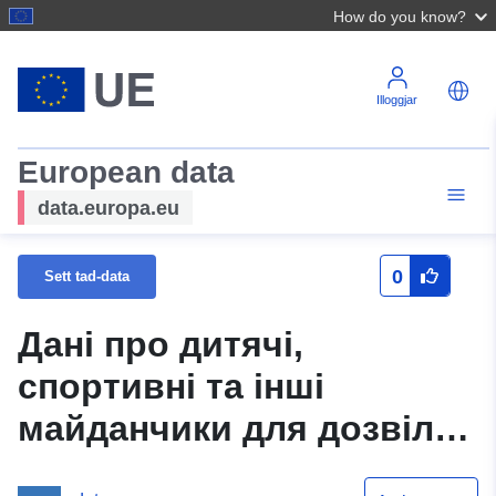
How do you know?
Illoggjar
European data
data.europa.eu
0
Sett tad-data
Дані про дитячі,
спортивні та інші
майданчики для дозвілля
та відпочинку, що