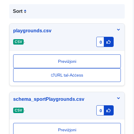
Sort
playgrounds.csv
-
CSV
0
Previżjoni
URL tal-Aċċess
schema_sportPlaygrounds.csv
-
CSV
0
Previżjoni