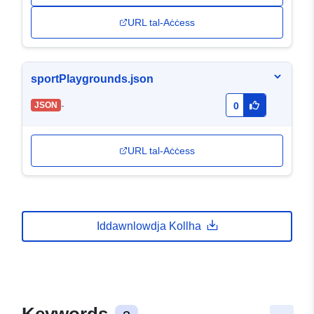
URL tal-Aċċess
sportPlaygrounds.json
-
JSON
0
URL tal-Aċċess
Iddawnlowdja Kollha