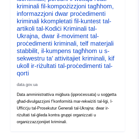
kriminali fil-kompożizzjoni tagħhom,
informazzjoni dwar proċedimenti
kriminali kkompletati fil-kuntest tal-
artikoli tal-Kodiċi Kriminali tal-
Ukrajna, dwar il-moviment tal-
proċedimenti kriminali, telf materjali
stabbilit, il-kumpens tagħhom u s-
sekwestru ta’ attivitajiet kriminali, kif
ukoll ir-riżultati tal-proċedimenti tal-
qorti
data.gov.ua
Data amministrattiva miġbura (ipproċessata) u soġġetta
għad-divulgazzjoni f’konformità mar-rekwiżiti tal-liġi, l-
Uffiċċju tal-Prosekutur Ġenerali tal-Ukrajna: dwar ir-
riżultati tal-ġlieda kontra gruppi organizzati u
organizzazzjonijiet kriminali.