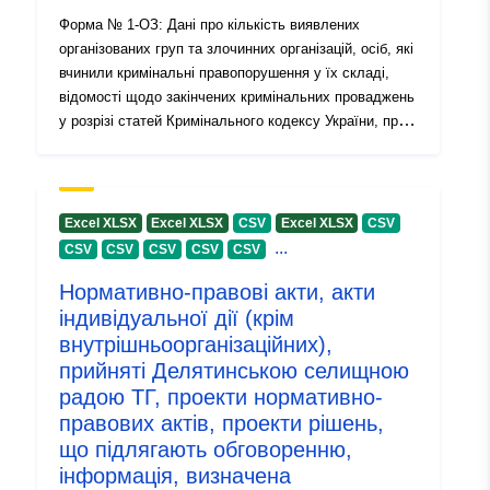
Форма № 1-ОЗ: Дані про кількість виявлених
організованих груп та злочинних організацій, осіб, які
вчинили кримінальні правопорушення у їх складі,
відомості щодо закінчених кримінальних проваджень
у розрізі статей Кримінального кодексу України, про
рух кримінальних проваджень, встановлені
матеріальні збитки, їх відшкодування та вилучення
предметів злочинної діяльності, а також про
результати судового розгляду
Excel XLSX
Excel XLSX
CSV
Excel XLSX
CSV
...
CSV
CSV
CSV
CSV
CSV
Нормативно-правові акти, акти
індивідуальної дії (крім
внутрішньоорганізаційних),
прийняті Делятинською селищною
радою ТГ, проекти нормативно-
правових актів, проекти рішень,
що підлягають обговоренню,
інформація, визначена