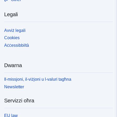
Legali
Avviż legali
Cookies
Aċċessibbiltà
Dwarna
Il-missjoni, il-viżjoni u l-valuri tagħna
Newsletter
Servizzi oħra
EU law