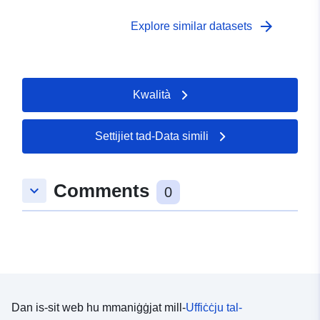
arrow_forward
Explore similar datasets
Kwalità
Settijiet tad-Data simili
Comments
keyboard_arrow_down
0
Dan is-sit web hu mmaniġġjat mill-
Uffiċċju tal-