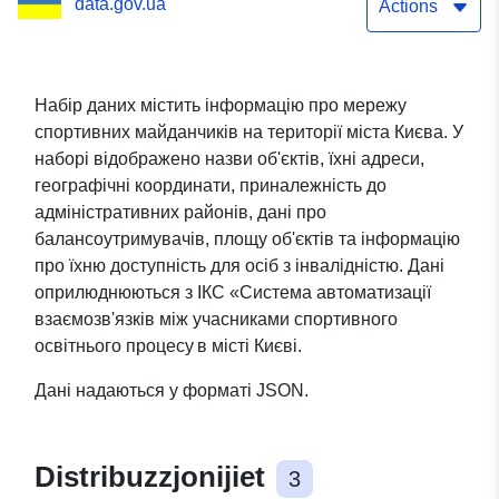
data.gov.ua
перебувають у
Actions
комунальній власності
Набір даних містить інформацію про мережу
спортивних майданчиків на території міста Києва. У
наборі відображено назви об'єктів, їхні адреси,
географічні координати, приналежність до
адміністративних районів, дані про
балансоутримувачів, площу об'єктів та інформацію
про їхню доступність для осіб з інвалідністю. Дані
оприлюднюються з ІКС «Система автоматизації
взаємозв'язків між учасниками спортивного
освітнього процесу в місті Києві.
Дані надаються у форматі JSON.
Distribuzzjonijiet
3