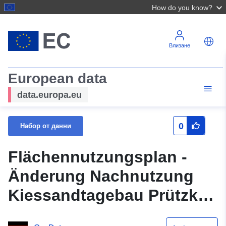
How do you know?
Влизане
European data
data.europa.eu
0
Набор от данни
Flächennutzungsplan -
Änderung Nachnutzung
Kiessandtagebau Prützke
zur PV-Freianlage -