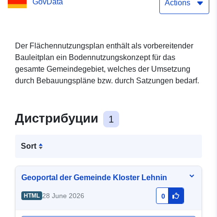
GovData
Gemeinde Kloster Lehnin
Actions
(WFS)
Der Flächennutzungsplan enthält als vorbereitender
Bauleitplan ein Bodennutzungskonzept für das
gesamte Gemeindegebiet, welches der Umsetzung
durch Bebauungspläne bzw. durch Satzungen bedarf.
Дистрибуции
1
Sort
Geoportal der Gemeinde Kloster Lehnin
28 June 2026
HTML
0