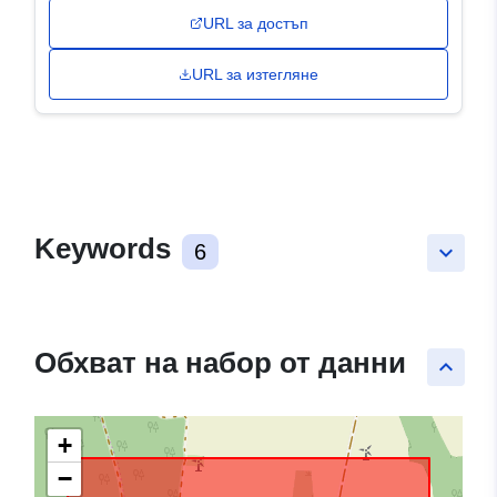
URL за достъп
URL за изтегляне
Keywords
6
keyboard_arrow_down
Обхват на набор от данни
keyboard_arrow_up
+
−