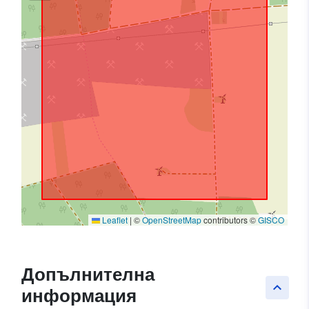
Leaflet
|
©
OpenStreetMap
contributors ©
GISCO
Допълнителна
keyboard_arrow_up
информация