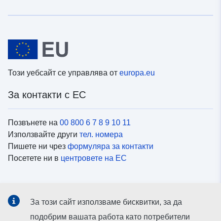
Този уебсайт се управлява от
europa.eu
За контакти с ЕС
Позвънете на
00 800 6 7 8 9 10 11
Използвайте други
тел. номера
Пишете ни чрез
формуляра за контакти
Посетете ни в
центровете на ЕС
Социални медии
За този сайт използваме бисквитки, за да
Вижте профили на ЕС в
социалните медии
подобрим вашата работа като потребители