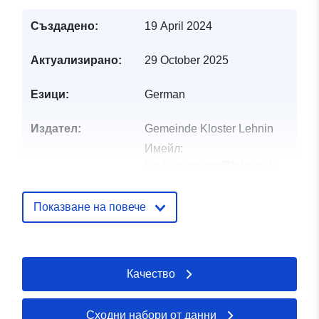
Създадено:
19 April 2024
Актуализирано:
29 October 2025
Езици:
German
Издател:
Gemeinde Kloster Lehnin
Имейл:
bauleitplanung@lehnin.de
Звено за връзка:
Kloster Lehnin
Показване на повече
Имейл:
mailto:bauleitplanung@lehnin.de
URL адрес:
Качество
https://www.klosterlehnin.de
Каталожен
Добавено към data.europa.eu:
10
Сходни набори от данни