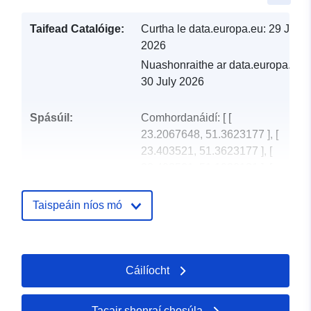
Taifead Catalóige:
Curtha le data.europa.eu:
29 July
2026
Nuashonraithe ar data.europa.eu:
30 July 2026
Spásúil:
Comhordanáidí:
[ [
23.2067648, 51.3623177 ], [
23.403521, 51.3623177 ], [
23.403521, 51.1920131 ], [
23.2067648, 51.1920131 ], [
23.2067648, 51.3623177 ] ]
Taispeáin níos mó
Clóscríobh:
Polygon
Aitheantóirí:
PL.ZIPIN.474/060312_2.EMUiA
Cáilíocht
uriRef:
http://data.europa.eu/88u/datase
4415170c-5d6c7714-dddde9f2-
Tacair shonraí chosúla