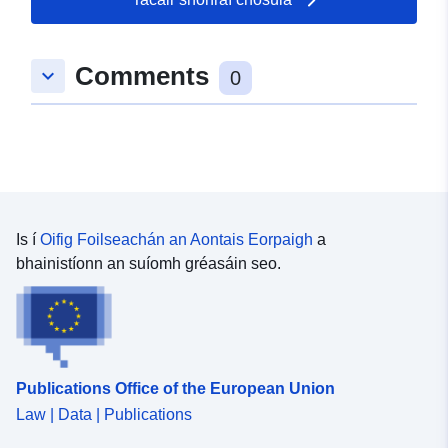
74bcc2df2ef6bc10857795dd
Tréimhsiúlacht
continuous
Comments
keyboard_arrow_down
0
Fabhraithe:
Is í
Oifig Foilseachán an Aontais Eorpaigh
a
bhainistíonn an suíomh gréasáin seo.
Publications Office of the European Union
Law | Data | Publications