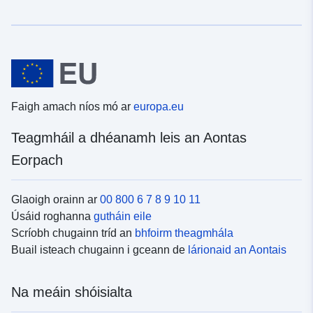
Faigh amach níos mó ar
europa.eu
Teagmháil a dhéanamh leis an Aontas
Eorpach
Glaoigh orainn ar
00 800 6 7 8 9 10 11
Úsáid roghanna
gutháin eile
Scríobh chugainn tríd an
bhfoirm theagmhála
Buail isteach chugainn i gceann de
lárionaid an Aontais
Na meáin shóisialta