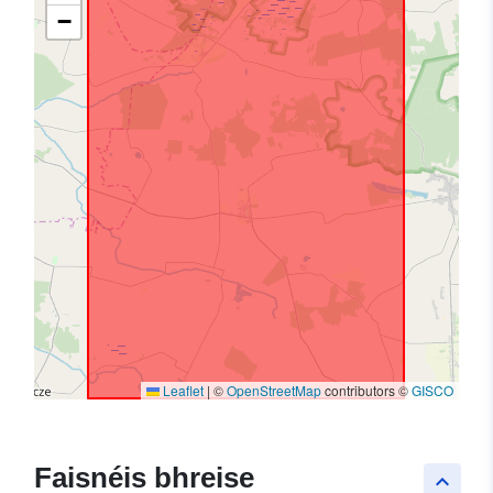
−
Leaflet
|
©
OpenStreetMap
contributors ©
GISCO
Faisnéis bhreise
keyboard_arrow_up