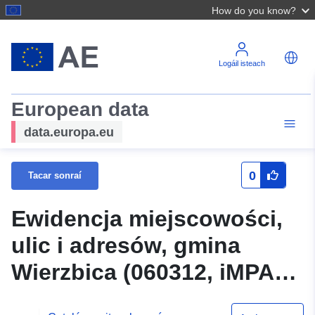
How do you know?
Logáil isteach
European data
data.europa.eu
0
Tacar sonraí
Ewidencja miejscowości,
ulic i adresów, gmina
Wierzbica (060312, iMPA) -
usługa przeglądania WMS