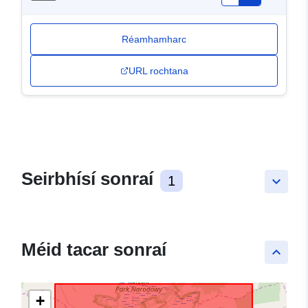
Réamhamharc
URL rochtana
Seirbhísí sonraí
1
keyboard_arrow_down
Méid tacar sonraí
keyboard_arrow_up
+