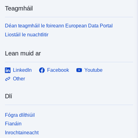
Teagmháil
Déan teagmháil le foireann European Data Portal
Liostáil le nuachtlitir
Lean muid ar
LinkedIn
Facebook
Youtube
Other
Dlí
Fógra dlíthiúil
Fianáin
Inrochtaineacht