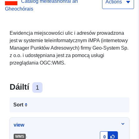
Catalóg meiteashonraí an
Actions
Gheochórais
Ewidencja miejscowości ulic i adresów prowadzona
jest w systemie teleinformatycznym iMPA (internetowy
Manager Punktów Adresowych) firmy Geo-System Sp.
z o.o. i udostępniana jest za pomocą usługi
przeglądania OGC:WMS.
Dáiltí
1
Sort
view
-
WMS
0