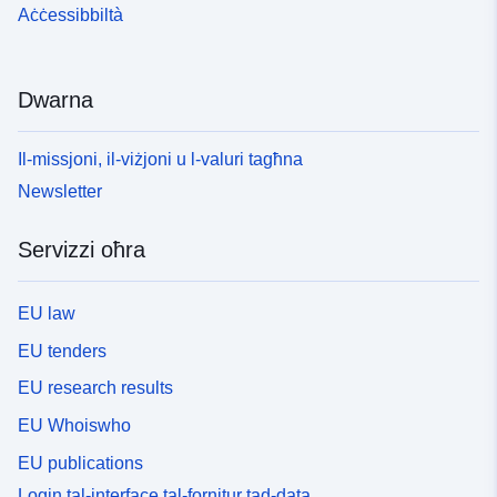
Aċċessibbiltà
Dwarna
Il-missjoni, il-viżjoni u l-valuri tagħna
Newsletter
Servizzi oħra
EU law
EU tenders
EU research results
EU Whoiswho
EU publications
Login tal-interface tal-fornitur tad-data