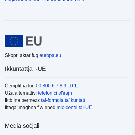
Skopri aktar fuq
europa.eu
Ikkuntattja l-UE
Ċemplilna fuq
00 800 6 7 8 9 10 11
Uża alternattivi
telefoniċi oħrajn
Iktbilna permezz
tal-formola ta’ kuntatt
Iltaqa’ magħna f’wieħed
miċ-ċentri tal-UE
Media soċjali