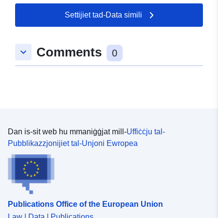
uriRef:
http://data.europa.eu/88u/datase
4415170c-5d6c7714-dddde9f2-
Settijiet tad-Data simili
74bcc2df2ef6bc10857795dd
Perjodiċità tad-
continuous
Comments
keyboard_arrow_down
0
Dovuti:
Dan is-sit web hu mmaniġġjat mill-
Uffiċċju tal-
Pubblikazzjonijiet tal-Unjoni Ewropea
Publications Office of the European Union
Law | Data | Publications