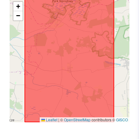
+
−
Leaflet
|
©
OpenStreetMap
contributors ©
GISCO