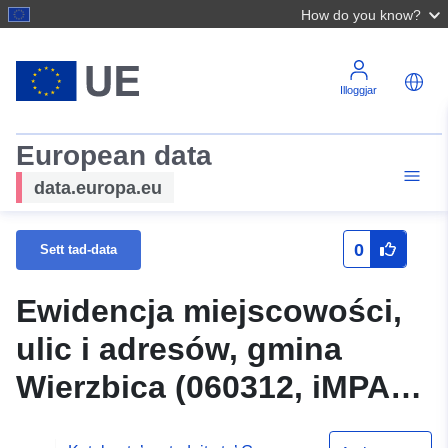
How do you know?
Illoggjar
European data
data.europa.eu
0
Sett tad-data
Ewidencja miejscowości,
ulic i adresów, gmina
Wierzbica (060312, iMPA) -
usługa przeglądania WMS