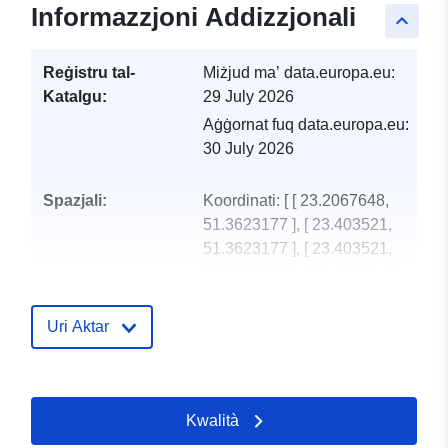
Informazzjoni Addizzjonali
keyboard_arrow_up
Reġistru tal-
Miżjud ma’ data.europa.eu:
Katalgu:
29 July 2026
Aġġornat fuq data.europa.eu:
30 July 2026
Spazjali:
Koordinati:
[ [ 23.2067648,
51.3623177 ], [ 23.403521,
51.3623177 ], [ 23.403521,
51.1920131 ], [ 23.2067648,
51.1920131 ], [ 23.2067648,
51.3623177 ] ]
Uri Aktar
Tip:
Polygon
Identifikaturi:
PL.ZIPIN.474/060312_2.EMUiA
Kwalità