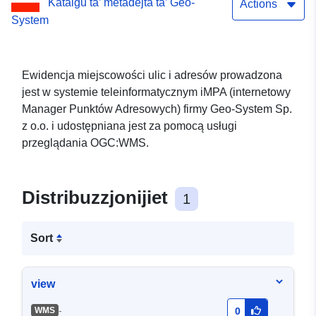
Katalgu ta’ metadejta ta’ Geo-
Actions
System
Ewidencja miejscowości ulic i adresów prowadzona
jest w systemie teleinformatycznym iMPA (internetowy
Manager Punktów Adresowych) firmy Geo-System Sp.
z o.o. i udostępniana jest za pomocą usługi
przeglądania OGC:WMS.
Distribuzzjonijiet
1
Sort
view
-
WMS
0