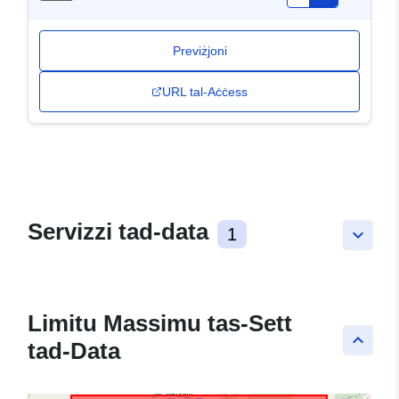
Previżjoni
URL tal-Aċċess
Servizzi tad-data
1
keyboard_arrow_down
Limitu Massimu tas-Sett
keyboard_arrow_up
tad-Data