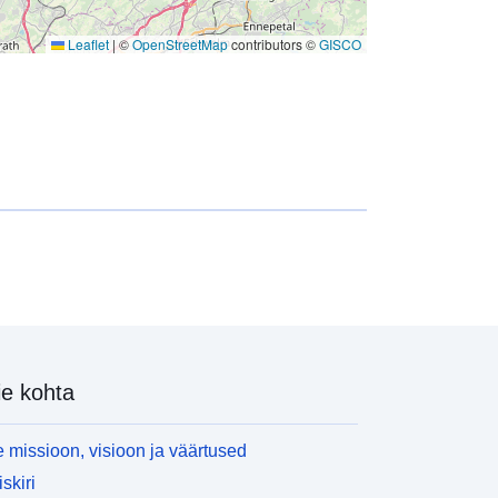
Leaflet
|
©
OpenStreetMap
contributors ©
GISCO
e kohta
 missioon, visioon ja väärtused
skiri