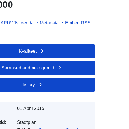
000
API
Tsiteerida
Metadata
Embed
RSS
Kvaliteet
Sarnased andmekogumid
History
01 April 2015
id:
Stadtplan