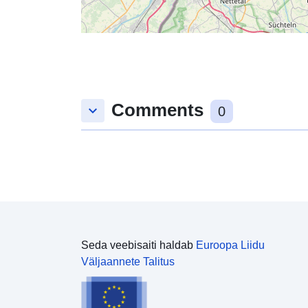
Comments
keyboard_arrow_down
0
Seda veebisaiti haldab
Euroopa Liidu
Väljaannete Talitus