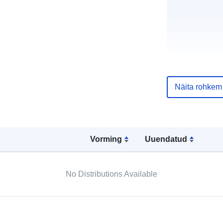
Kataloogi kirj
Näita rohkem
Vorming
Uuendatud
Geograafiline
ulatus:
No Distributions Available
Ruumiline