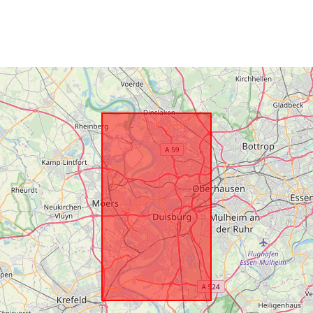
vahend:
Vastab:
Päritolu :
Identifikaator
uriRef:
Tüüp: