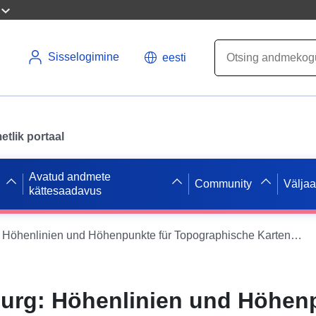
Sisselogimine
eesti
tlik portaal
Avatud andmete
Community
Välja
kättesaadavus
Stadt Duisburg: Höhenlinien und Höhenpunkte für Topographische Karten 1:5000-1:100000
burg: Höhenlinien und Höhen