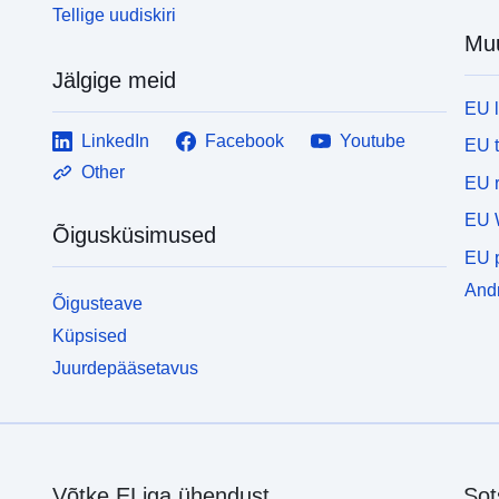
Tellige uudiskiri
Mu
Jälgige meid
EU 
LinkedIn
Facebook
Youtube
EU 
Other
EU r
EU 
Õigusküsimused
EU p
Andm
Õigusteave
Küpsised
Juurdepääsetavus
Võtke ELiga ühendust
Sot