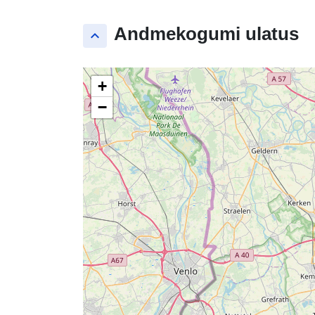
Andmekogumi ulatus
keyboard_arrow_up
+
−