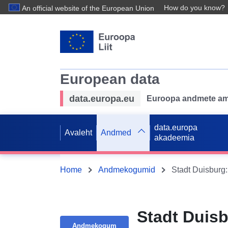
How do you know?
An official website of the European Union
European data
data.europa.eu
Euroopa andmete ame
data.europa
Avaleht
Andmed
akadeemia
Home
Andmekogumid
Stadt Duis
Andmekogum