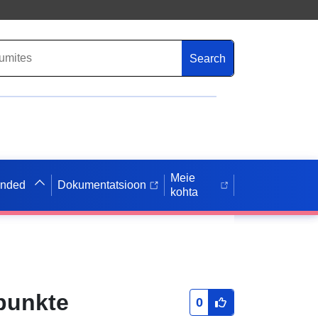
Search
Meie
anded
Dokumentatsioon
kohta
punkte
0