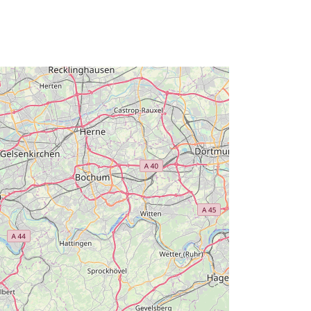
Ressurss:
urn:ogc:def:crs:EPSG
Landesdaten
id:
https://registry.gdi-
de.org/id/de.nw/e8fb8bfb-8d4a-
4a3b-957b-a08694e0a1c1
http://data.europa.eu/88u/dataset/d3
109fcd-56d1-4bb6-b510-
1f65c0640284
Ressurss:
http://inspire.ec.europa.eu/metadata-
codelist/ResourceType/services