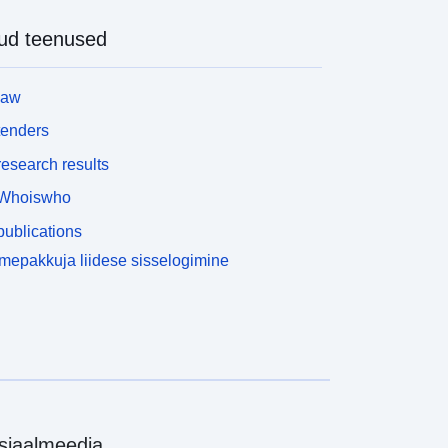
ud teenused
law
tenders
esearch results
Whoiswho
ublications
epakkuja liidese sisselogimine
siaalmeedia