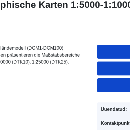
aphische Karten 1:5000-1:100
 Geländemodell (DGM1-DGM100)
aben präsentieren die Maßstabsbereiche
10000 (DTK10), 1:25000 (DTK25),
Uuendatud:
Kontaktpunkt