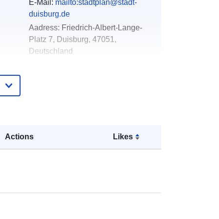
E-Mail:
mailto:stadtplan@stadt-
duisburg.de
Aadress:
Friedrich-Albert-Lange-
Platz 7, Duisburg, 47051,
Deutschland
e:
Lisatud andmetele.europa.eu:
12 August
2023
Ajakohastatud veebisaidil Data.europa.eu:
19 August 2023
Actions
Likes
Koordinaadid:
[ [ 6.6221, 51.562 ], [
6.8358, 51.562 ], [ 6.8358, 51.3319 ],
[ 6.6221, 51.3319 ], [ 6.6221, 51.562
] ]
Tüüp:
Polygon