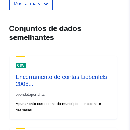
Mostrar mais
Registo do
Acrescentado à data.europa.eu:
catálogo:
09 January 2026
Atualizado em data.europa.eu:
Conjuntos de dados
01 August 2026
semelhantes
Identificadores:
d3270af8-f8d6-4a60-a084-
e3dcdddc2752
CSV
uriRef:
http://data.europa.eu/88u/dataset/
f8d6-4a60-a084-e3dcdddc2752
Encerramento de contas Liebenfels
2006...
opendataportal.at
Apuramento das contas do município — receitas e
despesas