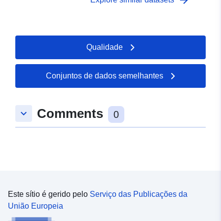
arrow_forward
Qualidade
Conjuntos de dados semelhantes
Comments
keyboard_arrow_down
0
Este sítio é gerido pelo
Serviço das Publicações da
União Europeia