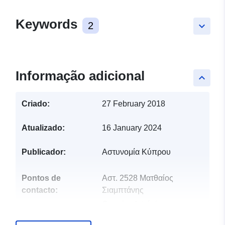
Keywords
2
keyboard_arrow_down
Informação adicional
keyboard_arrow_up
Criado:
27 February 2018
Atualizado:
16 January 2024
Publicador:
Αστυνομία Κύπρου
Pontos de
Αστ. 2528 Ματθαίος
contacto:
Σιαμπτάνης
Correio eletrónico:
pressoffice@police.gov.cy