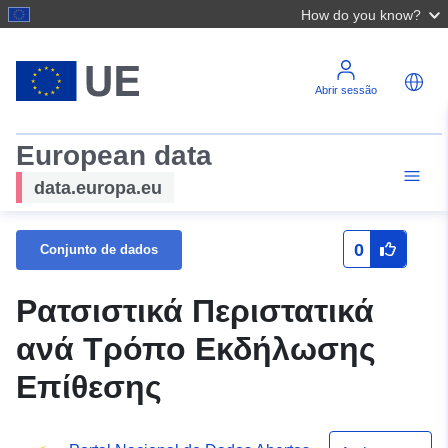
How do you know?
Abrir sessão
European data
data.europa.eu
0
Conjunto de dados
Ρατσιστικά Περιστατικά
ανά Τρόπο Εκδήλωσης
Επίθεσης