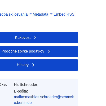
dba sklicevanja
Metadata
Embed
RSS
Kakovost
Podobne zbirke podatkov
History
čke:
Hr. Schroeder
E-pošta:
mailto:matthias.schroeder@senmvk
u.berlin.de