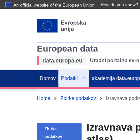
How do you know?
An official website of the European Union
European data
data.europa.eu
Uradni portal za evr
Domov
Podatki
akademija data.euro
Home
Zbirke podatkov
Izravnava podta
Izravnava 
Zbirka
atlas)
podatkov