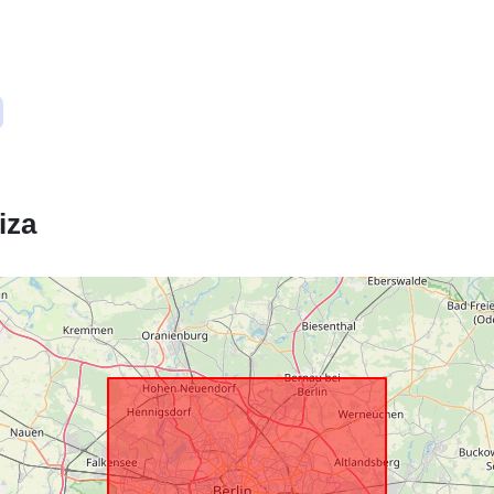
Prostorski vir
Ustreza:
iza
Identifikatorji
uriRef:
Tip: