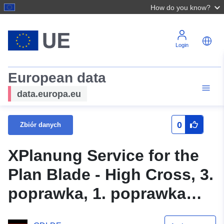
How do you know?
Login
European data
data.europa.eu
0
Zbiór danych
XPlanung Service for the
Plan Blade - High Cross, 3.
poprawka, 1. poprawka
(XPlanGML 5.0.1) (INSPIRE