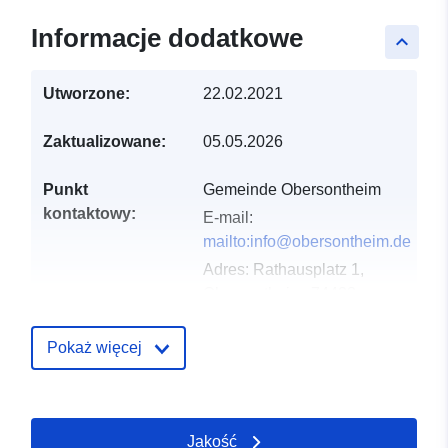
Informacje dodatkowe
keyboard_arrow_up
Utworzone:
22.02.2021
Zaktualizowane:
05.05.2026
Punkt
Gemeinde Obersontheim
kontaktowy:
E-mail:
mailto:info@obersontheim.de
Adres:
Rathausplatz 1,
Obersontheim, 74423,
Deutschland
URL:
Pokaż więcej
http://www.obersontheim.de
Zapis katalogu:
Dodany do data.europa.eu:
21
Jakość
February 2026