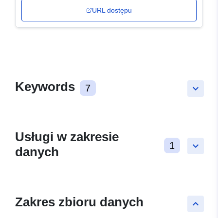
URL dostępu
Keywords
7
keyboard_arrow_down
Usługi w zakresie
1
keyboard_arrow_down
danych
Zakres zbioru danych
keyboard_arrow_up