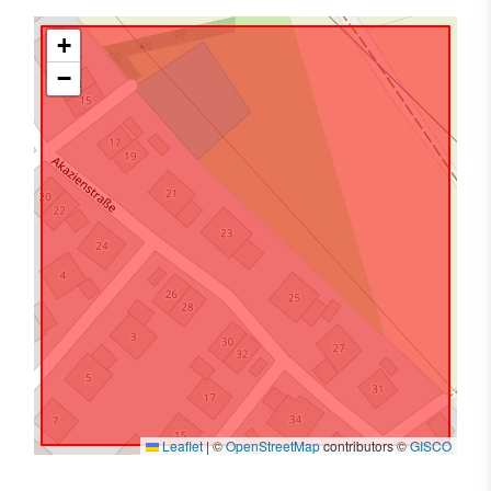
+
−
Leaflet
|
©
OpenStreetMap
contributors ©
GISCO