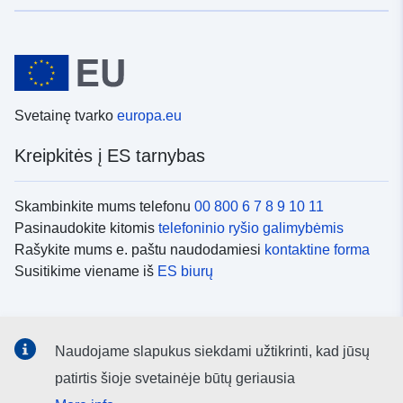
Svetainę tvarko
europa.eu
Kreipkitės į ES tarnybas
Skambinkite mums telefonu
00 800 6 7 8 9 10 11
Pasinaudokite kitomis
telefoninio ryšio galimybėmis
Rašykite mums e. paštu naudodamiesi
kontaktine forma
Susitikime viename iš
ES biurų
Socialiniai tinklai
Naudojame slapukus siekdami užtikrinti, kad jūsų
ES
socialinių tinklų kanalai
patirtis šioje svetainėje būtų geriausia