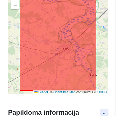
−
Leaflet
|
©
OpenStreetMap
contributors ©
GISCO
Papildoma informacija
keyboard_arrow_up