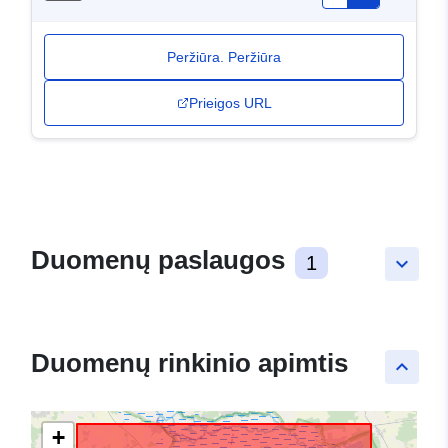
Peržiūra. Peržiūra
Prieigos URL
Duomenų paslaugos
1
keyboard_arrow_down
Duomenų rinkinio apimtis
keyboard_arrow_up
+