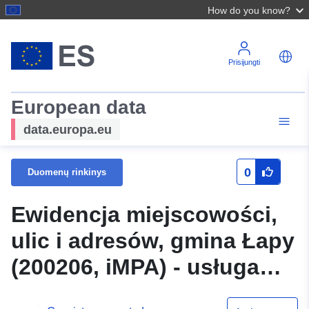
How do you know?
Prisijungti
European data
data.europa.eu
0
Duomenų rinkinys
Ewidencja miejscowości,
ulic i adresów, gmina Łapy
(200206, iMPA) - usługa
przeglądania WMS