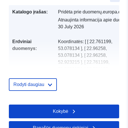
Katalogo įrašas:
Pridėta prie duomenų.europa.eu:
2
Atnaujinta informacija apie duome
30 July 2026
Erdviniai
Koordinatės:
[ [ 22.761199,
duomenys:
53.078134 ], [ 22.96258,
53.078134 ], [ 22.96258,
52.923215 ], [ 22.761199,
52.923215 ], [ 22.761199,
53.078134 ] ]
Rūšis:
Polygon
Rodyti daugiau
Identifikatoriai:
PL.ZIPIN.740/200206_3.EMUiA
Kokybė
uriRef:
http://data.europa.eu/88u/datase
607572e0-cdf6eb2c-b230d3e9-
a8edd20aece4fec223db20ed
Panašūs duomenų rinkiniai