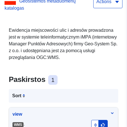
Geosistemos metaduomenų
Actions
katalogas
Ewidencja miejscowości ulic i adresów prowadzona
jest w systemie teleinformatycznym iMPA (internetowy
Manager Punktów Adresowych) firmy Geo-System Sp.
z o.o. i udostępniana jest za pomocą usługi
przeglądania OGC:WMS.
Paskirstos
1
Sort
view
-
WMS
0