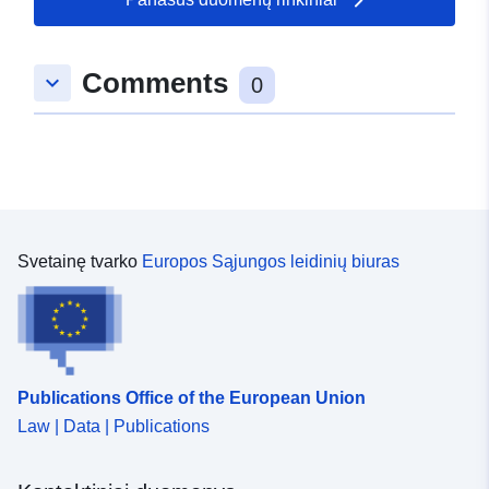
Kaupimo
continuous
periodiškumas:
Comments
keyboard_arrow_down
0
Svetainę tvarko
Europos Sąjungos leidinių biuras
Publications Office of the European Union
Law | Data | Publications