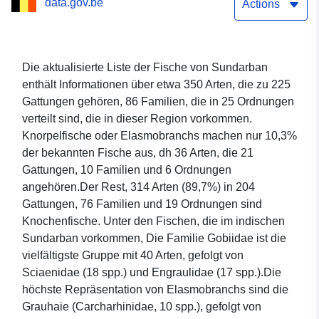
data.gov.be
Checkliste für Fische
Actions
Die aktualisierte Liste der Fische von Sundarban
enthält Informationen über etwa 350 Arten, die zu 225
Gattungen gehören, 86 Familien, die in 25 Ordnungen
verteilt sind, die in dieser Region vorkommen.
Knorpelfische oder Elasmobranchs machen nur 10,3%
der bekannten Fische aus, dh 36 Arten, die 21
Gattungen, 10 Familien und 6 Ordnungen
angehören.Der Rest, 314 Arten (89,7%) in 204
Gattungen, 76 Familien und 19 Ordnungen sind
Knochenfische. Unter den Fischen, die im indischen
Sundarban vorkommen, Die Familie Gobiidae ist die
vielfältigste Gruppe mit 40 Arten, gefolgt von
Sciaenidae (18 spp.) und Engraulidae (17 spp.).Die
höchste Repräsentation von Elasmobranchs sind die
Grauhaie (Carcharhinidae, 10 spp.), gefolgt von