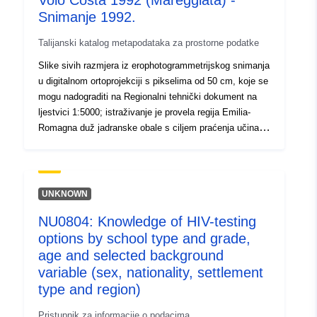
Volo Costa 1992 (Mareggiata) -
Prostorno:
Koordinate:
[ [ 2.54, 51.51 ], [
Snimanje 1992.
6.41, 51.51 ], [ 6.41, 49.49 ], [
2.54, 49.49 ], [ 2.54, 51.51 ] ]
Talijanski katalog metapodataka za prostorne podatke
Tip:
Polygon
Slike sivih razmjera iz erophotogrammetrijskog snimanja
u digitalnom ortoprojekciji s pikselima od 50 cm, koje se
Identifikatori:
d3c0d1ec-b16e-4f60-9ba6-
mogu nadograditi na Regionalni tehnički dokument na
2e6eccd2b2e1
ljestvici 1:5000; istraživanje je provela regija Emilia-
Romagna duž jadranske obale s ciljem praćenja učinaka
uriRef:
http://data.europa.eu/88u/dataset
oluje koja se dogodila 8. i 9. prosinca 1992. Istraživanje
b16e-4f60-9ba6-2e6eccd2b2e1
(zbog pokrivanja oblaka) provedeno je tri različita dana,
11.12.1992. iz ušća rijeke Po di Goro u Casal Borsetti,
12.12.1992. iz ušća rijeke Lamone u Cattolicu, dok je
Prava pristupa:
public
UNKNOWN
područje rijeke Scanno di Goro ispitano 17.1.1993.,
NU0804: Knowledge of HIV-testing
društvo izvršitelj bilo je Compagnia Generale
options by school type and grade,
Ripreseaeree di Parma u ime regije Emilia-Romagna.
age and selected background
variable (sex, nationality, settlement
type and region)
Pristupnik za informacije o podacima