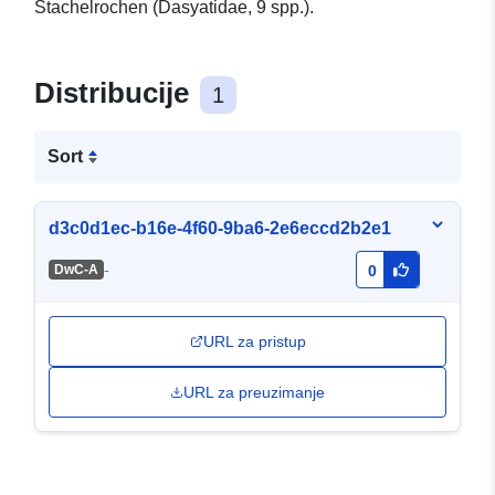
Stachelrochen (Dasyatidae, 9 spp.).
Distribucije
1
Sort
d3c0d1ec-b16e-4f60-9ba6-2e6eccd2b2e1
-
DwC-A
0
URL za pristup
URL za preuzimanje