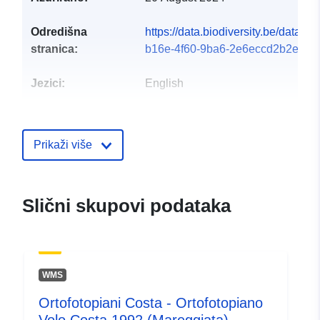
Odredišna
https://data.biodiversity.be/datase
stranica:
b16e-4f60-9ba6-2e6eccd2b2e1
Jezici:
English
Izdavač:
UNESCO OBIS
Prikaži više
Kontaktna točka:
OBIS Secretariat -
Secretariat -
E-pošta:
Slični skupovi podataka
mailto:helpdesk@obis.org
Kataloški
Dodano u data.europa.eu:
28 July
registar:
Ažurirano na temelju podataka.eu
WMS
29 July 2026
Ortofotopiani Costa - Ortofotopiano