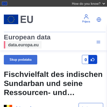
How do you know?
Prijava
European data
data.europa.eu
0
Skup podataka
Fischvielfalt des indischen
Sundarban und seine
Ressourcen- und
Forschungsaussichten: