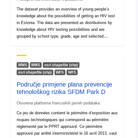
The dataset provides an overview of young people’s
knowledge about the possibilities of getting an HIV test
in Estonia. The data are presented as distributions by
knowledge about HIV testing possibilities and are
grouped by school type, grade, age and selected
background characteristics (gender, nationality, type of
settlement and region). The dataset enables
comparisons between groups and examination of
associations between knowledge and background
WMS
WMS
esri shapefile (shp)
characteristics. The purpose of collecting sexual health
esri shapefile (shp)
WFS
WFS
data on Estonian youth is to support understanding of
Područje primjene plana prevencije
developmental needs and to plan health promotion in
Estonia. Data source: Sexual health of Estonian youth
tehnološkog rizika SFDM Park D
study; National Institute for Health Development
Otvorena platforma francuskih javnih podataka
Ce jeu de données contient le périmètre d’exposition aux
risques technologiques qui correspond au périmètre
réglementé par le PPRT approuvé. Ce périmètre
approuvé par arrêté interministériel le 16 avril 2013, vaut