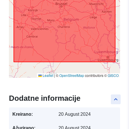
Leaflet
|
©
OpenStreetMap
contributors ©
GISCO
Dodatne informacije
keyboard_arrow_up
Kreirano:
20 August 2024
Ažurirano:
20 August 2024