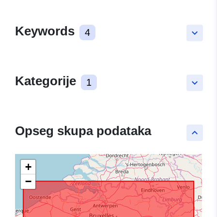
Keywords
4
keyboard_arrow_down
Kategorije
1
keyboard_arrow_down
Opseg skupa podataka
keyboard_arrow_up
+
−