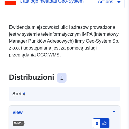
Catalogo metadati Geo-System
przeglądania WMS
Actions
Ewidencja miejscowości ulic i adresów prowadzona
jest w systemie teleinformatycznym iMPA (internetowy
Manager Punktów Adresowych) firmy Geo-System Sp.
z o.o. i udostępniana jest za pomocą usługi
przeglądania OGC:WMS.
Distribuzioni
1
Sort
view
-
WMS
0