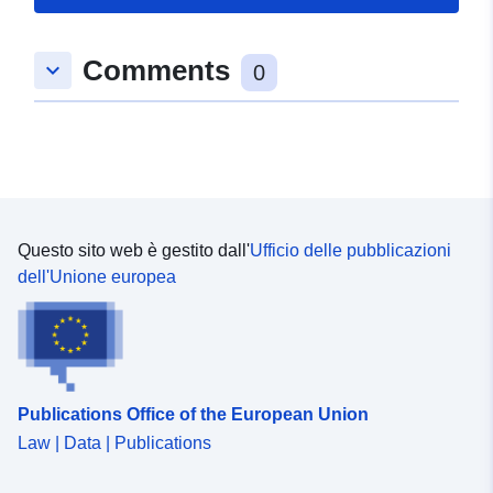
2de34ffdb187b25397afc148
Periodicità di
continuous
Comments
keyboard_arrow_down
0
maturazione:
Questo sito web è gestito dall'
Ufficio delle pubblicazioni
dell'Unione europea
Publications Office of the European Union
Law | Data | Publications