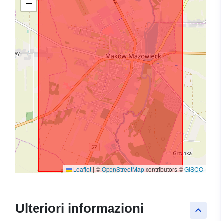
−
Leaflet
|
©
OpenStreetMap
contributors ©
GISCO
Ulteriori informazioni
keyboard_arrow_up