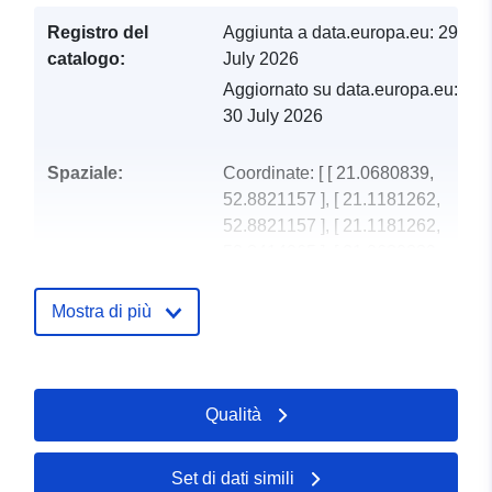
Registro del
Aggiunta a data.europa.eu:
29
catalogo:
July 2026
Aggiornato su data.europa.eu:
30 July 2026
Spaziale:
Coordinate:
[ [ 21.0680839,
52.8821157 ], [ 21.1181262,
52.8821157 ], [ 21.1181262,
52.8414065 ], [ 21.0680839,
52.8414065 ], [ 21.0680839,
52.8821157 ] ]
Mostra di più
Tipo:
Polygon
Identificatori:
PL.ZIPIN.1715/141101_1.EMUiA
Qualità
uriRef:
http://data.europa.eu/88u/datase
3a26fec8-e986d0fa-bf79a3e2-
Set di dati simili