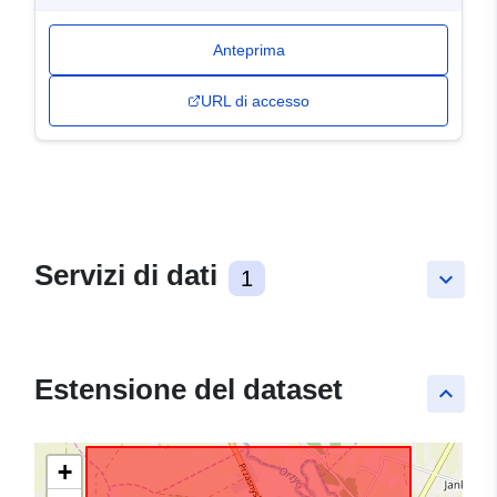
Anteprima
URL di accesso
Servizi di dati
1
keyboard_arrow_down
Estensione del dataset
keyboard_arrow_up
+