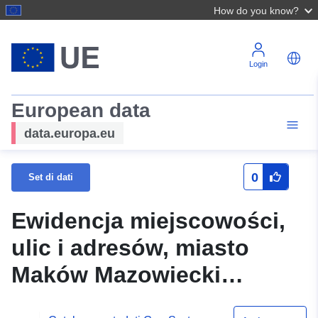
How do you know?
Login
European data
data.europa.eu
0
Set di dati
Ewidencja miejscowości,
ulic i adresów, miasto
Maków Mazowiecki
(141101, iMPA) - usługa