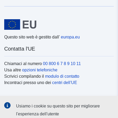
Questo sito web è gestito dall'
europa.eu
Contatta l’UE
Chiamaci al numero
00 800 6 7 8 9 10 11
Usa altre
opzioni telefoniche
Scrivici compilando il
modulo di contatto
Incontraci presso uno dei
centri dell'UE
Social media
Usiamo i cookie su questo sito per migliorare
Cerca i
canali social
l'esperienza dell'utente