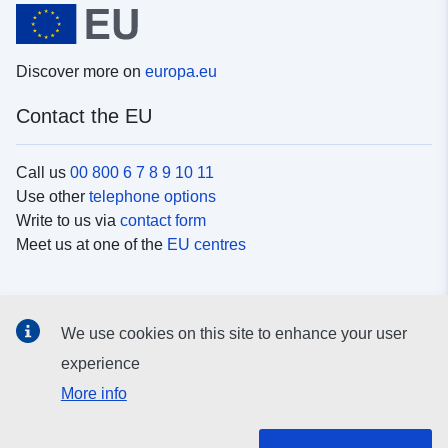
Discover more on
europa.eu
Contact the EU
Call us
00 800 6 7 8 9 10 11
Use other
telephone options
Write to us via
contact form
Meet us at one of the
EU centres
Social media
We use cookies on this site to enhance your user
Search for EU
social media channels
experience
More info
EU institutions and bodies