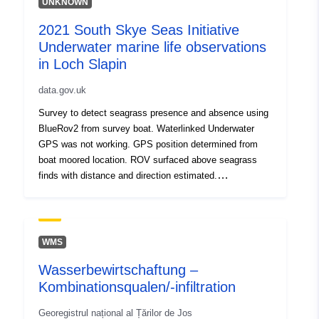
UNKNOWN
Oppdatert på data.europa.eu:
2021 South Skye Seas Initiative
29 July 2026
Underwater marine life observations
in Loch Slapin
Romslig:
Koordinater:
[ [ 2.54, 51.51 ],
[ 6.41, 51.51 ], [ 6.41, 49.49 ],
data.gov.uk
[ 2.54, 49.49 ], [ 2.54, 51.51 ]
Survey to detect seagrass presence and absence using
]
BlueRov2 from survey boat. Waterlinked Underwater
Type:
Polygon
GPS was not working. GPS position determined from
boat moored location. ROV surfaced above seagrass
Identifikatorer:
d408e20803ed706005782ff11793
finds with distance and direction estimated.
Methodology follows NatureScot community-led marine
biodiversity monitoring handbook 3.1
uriRef:
http://data.europa.eu/88u/datas
WMS
Tilgangsrettighet
public
er:
Wasserbewirtschaftung –
Kombinationsqualen/-infiltration
Georegistrul național al Țărilor de Jos