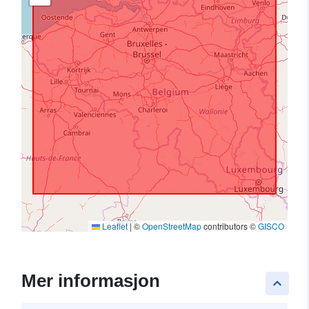
Leaflet
|
©
OpenStreetMap
contributors ©
GISCO
Mer informasjon
keyboard_arrow_up