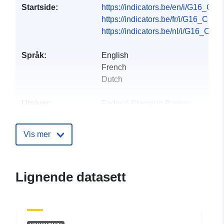
Startside:
https://indicators.be/en/i/G16_CPI/
https://indicators.be/fr/i/G16_CPI/fr
https://indicators.be/nl/i/G16_CPI/n
Språk:
English
French
Dutch
Utgiver:
Federal Planning Bureau
Hjemmeside:
https://www.plan.be
Vis mer
Kontaktpunkter:
Federal Planning Bureau
E-post:
Lignende datasett
mailto:indicators@plan.be
Katalogopptak:
Lagt til data.europa.eu:
28
July 2026