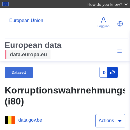
How do you know?
Logg inn
European data
data.europa.eu
0
Datasett
Korruptionswahrnehmungs
(i80)
data.gov.be
Actions