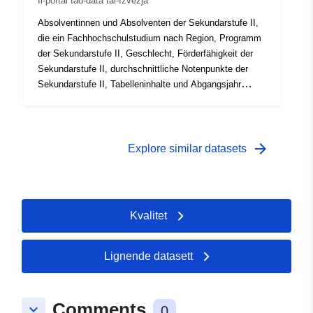
Il-portal tad-data tal-Iżvezja
Absolventinnen und Absolventen der Sekundarstufe II,
die ein Fachhochschulstudium nach Region, Programm
der Sekundarstufe II, Geschlecht, Förderfähigkeit der
Sekundarstufe II, durchschnittliche Notenpunkte der
Sekundarstufe II, Tabelleninhalte und Abgangsjahr
begonnen haben
arrow_forward
Explore similar datasets
Kvalitet
Lignende datasett
Comments
keyboard_arrow_down
0