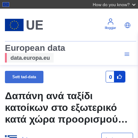
How do you know?
Illoggjar
European data
data.europa.eu
0
Sett tad-data
Δαπάνη ανά ταξίδι
κατοίκων στο εξωτερικό
κατά χώρα προορισμού
(Τριμηνιαία)