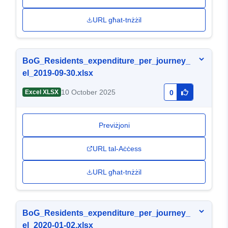
URL għat-tnżżil
BoG_Residents_expenditure_per_journey_
el_2019-09-30.xlsx
10 October 2025
Excel XLSX
0
Previżjoni
URL tal-Aċċess
URL għat-tnżżil
BoG_Residents_expenditure_per_journey_
el_2020-01-02.xlsx