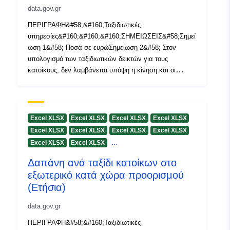
Aċċess:
data.gov.gr
ΠΕΡΙΓΡΑΦΗ&#58;&#160;Ταξιδιωτικές
Perjodiċità tad-
quarterly
υπηρεσίες&#160;&#160;&#160;ΣΗΜΕΙΩΣΕΙΣ&#58;Σημεί
Dovuti:
ωση 1&#58; Ποσά σε ευρώΣημείωση 2&#58; Στον
υπολογισμό των ταξιδιωτικών δεικτών για τους
κατοίκους, δεν λαμβάνεται υπόψη η κίνηση και οι
διανυκτερεύσεις των μόνιμων κατοίκων Ελλάδος
(κάτοικοι) που ταξίδεψαν στην Αλβανία με λόγο
ταξιδιού&#58; α) Επίσκεψη σε συγγενείς / φίλους β)
Επαγγελματικοί λόγοι γ) Άλλοι λόγοι, και των οποίων οι
Excel XLSX
Excel XLSX
Excel XLSX
Excel XLSX
ταξιδιωτικές πληρωμές αποτελούν μονομερείς
Excel XLSX
Excel XLSX
Excel XLSX
Excel XLSX
μεταβιβάσεις και δεν καταγράφονται στο ισοζύγιο
...
Excel XLSX
Excel XLSX
ταξιδιωτικών υπηρεσιών.Σημείωση 3&#58; Από τον
Ιανουάριο 2010 η κατηγορία ‘οργανωμένα ταξίδια’
Δαπάνη ανά ταξίδι κατοίκων στο
περιλαμβάνει οιονδήποτε συνδυασμό των ταξιδιωτικών
εξωτερικό κατά χώρα προορισμού
υπηρεσιών για εισιτήρια, διαμονή και λοιπές υπηρεσίες,
(Ετήσια)
που αγοράζονται μέσω ταξιδιωτικών πρακτορείων.
Περιλαμβάνει επίσης και τα πακέτα
data.gov.gr
κρουαζιέρας.ΜΕΘΟΔΟΛΟΓΙΚΕΣ ΕΠΕΞΗΓΗΣΕΙΣ&#58;
ΠΕΡΙΓΡΑΦΗ&#58;&#160;Ταξιδιωτικές
Ανάλυση της μεθοδολογίας της «Έρευνας Συνόρων»