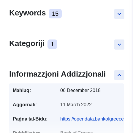
Keywords
15
keyboard_arrow_down
Kategoriji
1
keyboard_arrow_down
Informazzjoni Addizzjonali
keyboard_arrow_up
Maħluq:
06 December 2018
Aġġornati:
11 March 2022
Paġna tal-Bidu:
https://opendata.bankofgreece.gr/e