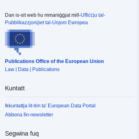
της ποιότητάς τους. Η πιο πρόσφατη διαθέσιμη έκδοση
του κάθε συνόλου δεδομένων αντικαθιστά όλες τις
προγενέστερες.&#160;Ο χρήστης έχει την ευθύνη να
Dan is-sit web hu mmaniġġjat mill-
Uffiċċju tal-
λαμβάνει γνώση των επικαιροποιούμενων
Pubblikazzjonijiet tal-Unjoni Ewropea
μεθοδολογικών επεξηγήσεων (metadata) και της
συμπληρωματικής πληροφόρησης που συνοδεύουν το
κάθε σύνολο δεδομένων, προτού προχωρήσει στη
χρήση του.​​​
Publications Office of the European Union
Law | Data | Publications
Kuntatt
Ikkuntattja lit-tim ta’ European Data Portal
Abbona fin-newsletter
Segwina fuq