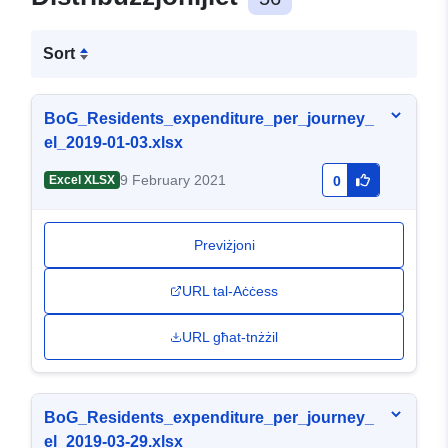
Sort
BoG_Residents_expenditure_per_journey_
el_2019-01-03.xlsx
9 February 2021
Excel XLSX
0
Previżjoni
URL tal-Aċċess
URL għat-tnżżil
BoG_Residents_expenditure_per_journey_
el_2019-03-29.xlsx