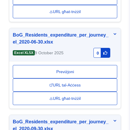
URL għat-tnżżil
BoG_Residents_expenditure_per_journey_
el_2020-06-30.xlsx
9 October 2025
Excel XLSX
0
Previżjoni
URL tal-Aċċess
URL għat-tnżżil
BoG_Residents_expenditure_per_journey_
el_2020-09-30.xlsx