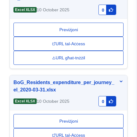
10 October 2025
Excel XLSX
0
Previżjoni
URL tal-Aċċess
URL għat-tnżżil
BoG_Residents_expenditure_per_journey_
el_2020-03-31.xlsx
10 October 2025
Excel XLSX
0
Previżjoni
URL tal-Aċċess