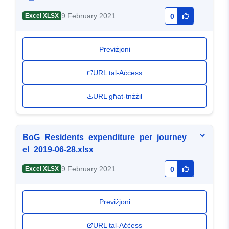
9 February 2021
Excel XLSX
0
Previżjoni
URL tal-Aċċess
URL għat-tnżżil
BoG_Residents_expenditure_per_journey_
el_2019-06-28.xlsx
9 February 2021
Excel XLSX
0
Previżjoni
URL tal-Aċċess