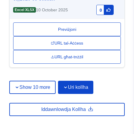
10 October 2025
Excel XLSX
0
Previżjoni
URL tal-Aċċess
URL għat-tnżżil
Show 10 more
Uri kollha
Iddawnlowdja Kollha