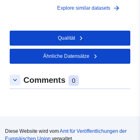
arrow_forward
Explore similar datasets
Qualität
Ähnliche Datensätze
Comments
keyboard_arrow_down
0
Diese Website wird vom
Amt für Veröffentlichungen der
Europäischen Union
verwaltet.