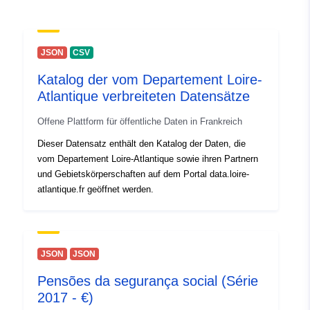
29 July 2026
Gebiet:
Koordinaten:
[ [ 28.5, 55.6 ], [
JSON
CSV
20.7, 55.6 ], [ 20.7, 58.1 ], [
28.5, 58.1 ], [ 28.5, 55.6 ] ]
Katalog der vom Departement Loire-
Typ:
Polygon
Atlantique verbreiteten Datensätze
Offene Plattform für öffentliche Daten in Frankreich
Identifikatoren:
d48ddeb9-7d3c-4911-a9a7-
Dieser Datensatz enthält den Katalog der Daten, die
f4a3c19f7973
vom Departement Loire-Atlantique sowie ihren Partnern
und Gebietskörperschaften auf dem Portal data.loire-
uriRef:
http://data.europa.eu/88u/dataset
atlantique.fr geöffnet werden.
7d3c-4911-a9a7-f4a3c19f7973
JSON
JSON
Pensões da segurança social (Série
2017 - €)