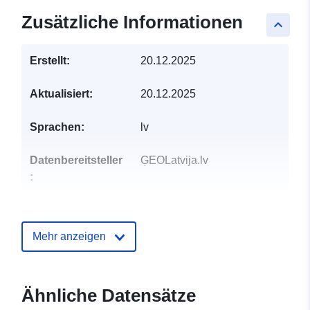
Zusätzliche Informationen
keyboard_arrow_up
Erstellt:
20.12.2025
Aktualisiert:
20.12.2025
Sprachen:
lv
Datenbereitsteller
ĢEOLatvija.lv
:
Kontaktmöglichk
E-Mail:
eiten:
mailto:tapis.palidziba@varam.gov.
Mehr anzeigen
Verzeichnis der
Zu data.europa.eu hinzugefügt:
Kataloge:
28 July 2026
Ähnliche Datensätze
Aktualisiert auf data.europa.eu: