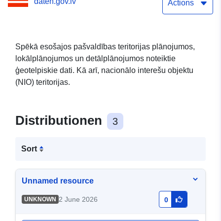
daten.gov.lv
Actions
Spēkā esošajos pašvaldības teritorijas plānojumos,
lokālplānojumos un detālplānojumos noteiktie
ģeotelpiskie dati. Kā arī, nacionālo interešu objektu
(NIO) teritorijas.
Distributionen
3
Sort
Unnamed resource
2 June 2026
UNKNOWN
0