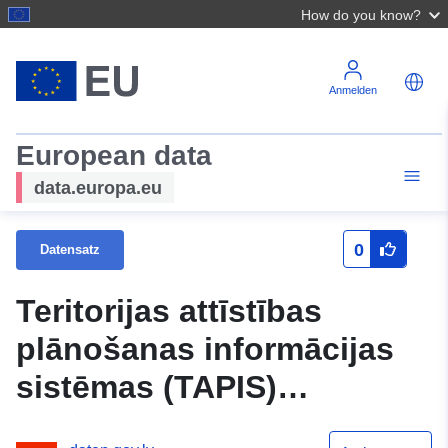
How do you know?
Anmelden
European data
data.europa.eu
0
Datensatz
Teritorijas attīstības
plānošanas informācijas
sistēmas (TAPIS)
ģeotelpiskie dati