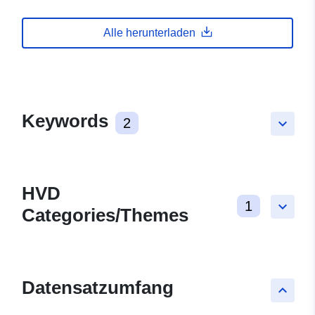
Alle herunterladen
Keywords
2
keyboard_arrow_down
HVD
1
keyboard_arrow_down
Categories/Themes
Datensatzumfang
keyboard_arrow_up