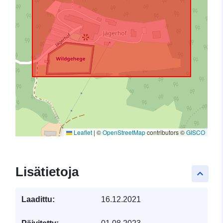
Leaflet
|
©
OpenStreetMap
contributors ©
GISCO
Lisätietoja
keyboard_arrow_up
Laadittu:
16.12.2021