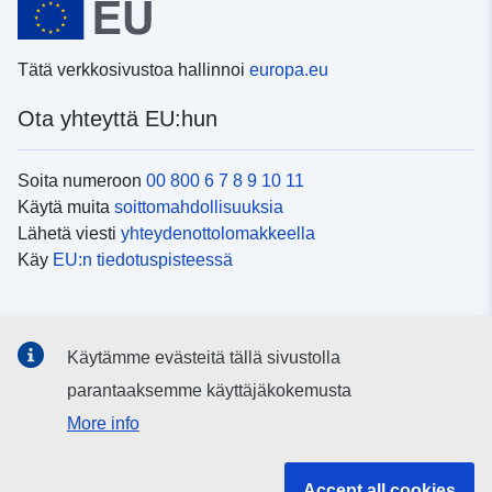
Tätä verkkosivustoa hallinnoi
europa.eu
Ota yhteyttä EU:hun
Soita numeroon
00 800 6 7 8 9 10 11
Käytä muita
soittomahdollisuuksia
Lähetä viesti
yhteydenottolomakkeella
Käy
EU:n tiedotuspisteessä
Sosiaalinen media
Käytämme evästeitä tällä sivustolla
EU
sosiaalisessa mediassa
parantaaksemme käyttäjäkokemusta
More info
EU:n toimielimet ja muut elimet
Accept all cookies