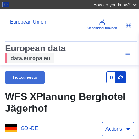
How do you know?
Sisäänkirjautuminen
European data
data.europa.eu
0
Tietoaineisto
WFS XPlanung Berghotel
Jägerhof
GDI-DE
Actions