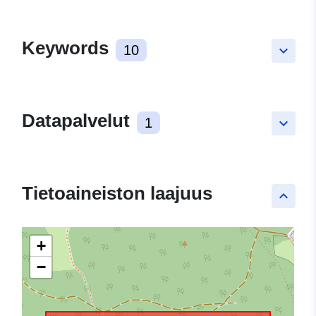
Keywords
10
keyboard_arrow_down
Datapalvelut
1
keyboard_arrow_down
Tietoaineiston laajuus
keyboard_arrow_up
+
−