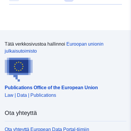
47.7113055 ], [ 10.0061957,
47.7136157 ] ]
Tyyppi:
Polygon
Vastaa:
Tietoaineistolinkki:
http://data.europa.eu/eli/reg/2009/
Tätä verkkosivustoa hallinnoi
Euroopan unionin
julkaisutoimisto
uriRef:
http://data.europa.eu/88u/dataset/
d9c5-4223-a4a4-00568f6b727f
Publications Office of the European Union
Law | Data | Publications
Ota yhteyttä
Ota yhteyttä European Data Portal-tiimiin