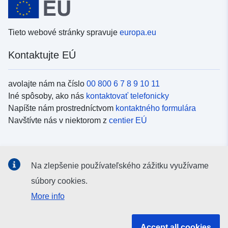
Tieto webové stránky spravuje
europa.eu
Kontaktujte EÚ
avolajte nám na číslo
00 800 6 7 8 9 10 11
Iné spôsoby, ako nás
kontaktovať telefonicky
Napíšte nám prostredníctvom
kontaktného formulára
Navštívte nás v niektorom z
centier EÚ
Sociálne médiá
Na zlepšenie používateľského zážitku využívame
Kanály EÚ na
sociálnych médiách
súbory cookies.
More info
Inštitúcie a orgány EÚ
Accept all cookies