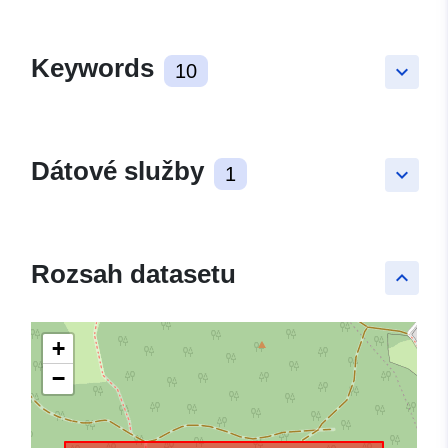
Keywords
10
keyboard_arrow_down
Dátové služby
1
keyboard_arrow_down
Rozsah datasetu
keyboard_arrow_up
+
−