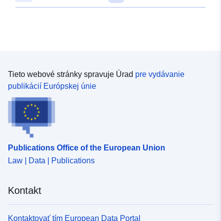
47.7113055 ], [ 10.0061957,
47.7113055 ], [ 10.0061957,
47.7136157 ] ]
Typ:
Polygon
Zodpovedá:
Zdroj:
Tieto webové stránky spravuje Úrad
pre vydávanie
http://data.europa.eu/eli/reg/2009/
publikácií Európskej únie
uriRef:
http://data.europa.eu/88u/dataset/
d9c5-4223-a4a4-00568f6b727f
Publications Office of the European Union
Law | Data | Publications
Kontakt
Kontaktovať tím European Data Portal