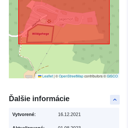
Leaflet
|
©
OpenStreetMap
contributors ©
GISCO
Ďalšie informácie
keyboard_arrow_up
Vytvorené:
16.12.2021