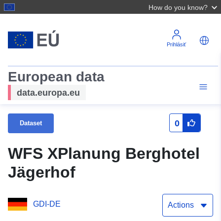
How do you know?
Prihlásiť
European data
data.europa.eu
0
Dataset
WFS XPlanung Berghotel
Jägerhof
GDI-DE
Actions