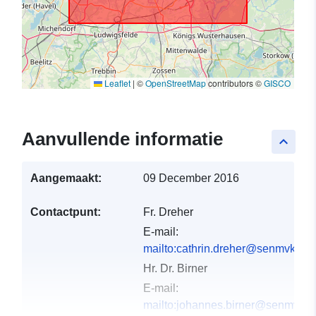
Leaflet
|
©
OpenStreetMap
contributors ©
GISCO
Aanvullende informatie
keyboard_arrow_up
Aangemaakt:
09 December 2016
Contactpunt:
Fr. Dreher
E-mail:
mailto:cathrin.dreher@senmvku.be
Hr. Dr. Birner
E-mail:
mailto:johannes.birner@senmvku.b