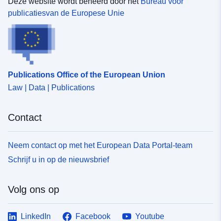
Deze website wordt beheerd door het
Bureau voor
publicatiesvan de Europese Unie
Identificatoren:
https://registry.gdi-
de.org/id/de.be.csw/b7378cea-
5e57-34b2-8872-
0087a0540290
Publications Office of the European Union
uriRef:
http://data.europa.eu/88u/dataset
Law | Data | Publications
565e-32b0-b825-52e8d2a18ad9
Soort:
Bron:
Contact
http://inspire.ec.europa.eu/metadat
codelist/ResourceType/services
Neem contact op met het European Data Portal-team
Schrijf u in op de nieuwsbrief
Volg ons op
LinkedIn
Facebook
Youtube