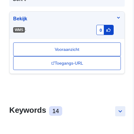
Bekijk
-
WMS
0
Vooraanzicht
Toegangs-URL
Keywords
14
keyboard_arrow_down