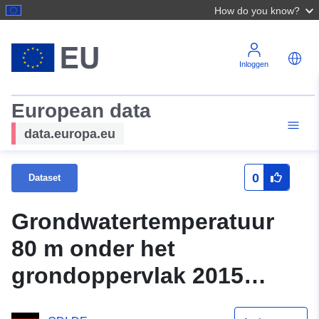
How do you know?
Inloggen
European data
data.europa.eu
0
Dataset
Grondwatertemperatuur
80 m onder het
grondoppervlak 2015
(milieuatlas)