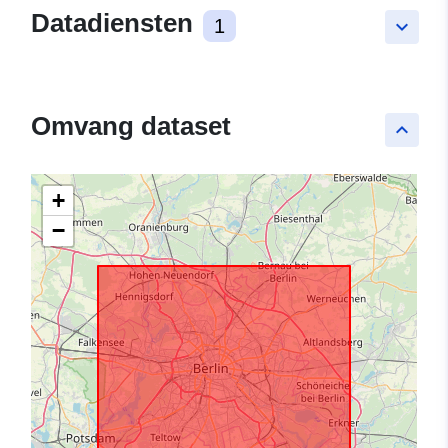
Datadiensten
1
keyboard_arrow_down
Omvang dataset
keyboard_arrow_up
+
−