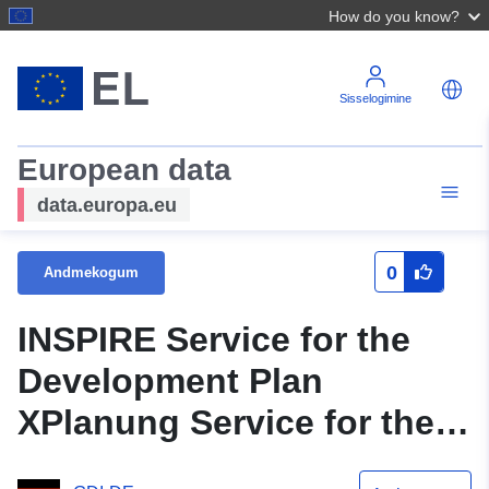
How do you know?
Sisselogimine
European data
data.europa.eu
0
Andmekogum
INSPIRE Service for the
Development Plan
XPlanung Service for the
Plan Schafbuckel I - 3.