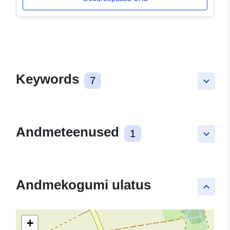
Keywords
7
keyboard_arrow_down
Andmeteenused
1
keyboard_arrow_down
Andmekogumi ulatus
keyboard_arrow_up
+