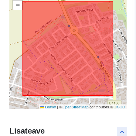
−
Leaflet
|
©
OpenStreetMap
contributors ©
GISCO
Lisateave
keyboard_arrow_up