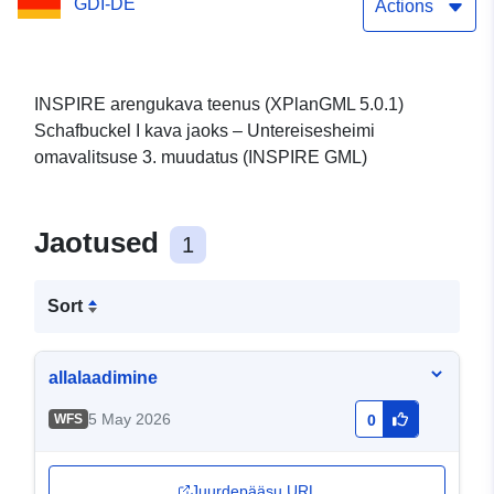
GDI-DE
muudatus (XPlanGML
Actions
5.0.1) (INSPIRE GML)
INSPIRE arengukava teenus (XPlanGML 5.0.1)
Schafbuckel I kava jaoks – Untereisesheimi
omavalitsuse 3. muudatus (INSPIRE GML)
Jaotused
1
Sort
allalaadimine
5 May 2026
WFS
0
Juurdepääsu URL