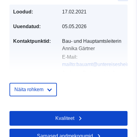
Loodud:
17.02.2021
Uuendatud:
05.05.2026
Kontaktpunktid:
Bau- und Hauptamtsleiterin
Annika Gärtner
E-Mail:
mailto:bauamt@untereisesheim.d
Aadress:
Rathausplatz 1,
Untereisesheim, 74257,
Deutschland
Näita rohkem
URL:
http://www.untereisesheim.de
Kvaliteet
Kataloogi kirje:
Lisatud andmetele.europa.eu:
21 
2026
Ajakohastatud veebisaidil Data.eu
Sarnased andmekogumid