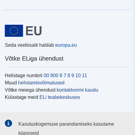
Seda veebisaiti haldab
europa.eu
Võtke ELiga ühendust
Helistage numbril
00 800 6 7 8 9 10 11
Muud
helistamisvõimalused
Võtke meiega ühendust
kontaktvormi kaudu
Külastage meid
ELi teabekeskuses
Sotsiaalmeedia
Kasutuskogemuse parandamiseks kasutame
Otsige ELi teavet
sotsiaalmeediakanalitest
küpsiseid