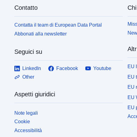
Contatto
Chi
Miss
Contatta il team di European Data Portal
News
Abbonati alla newsletter
Altr
Seguici su
EU 
LinkedIn
Facebook
Youtube
EU 
Other
EU r
Aspetti giuridici
EU 
EU p
Note legali
Acce
Cookie
Accessibilità