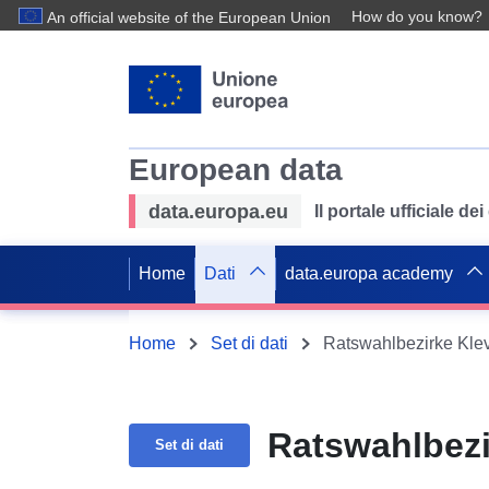
How do you know?
An official website of the European Union
European data
data.europa.eu
Il portale ufficiale de
Home
Dati
data.europa academy
Home
Set di dati
Ratswahlbezirke Kle
Ratswahlbezi
Set di dati