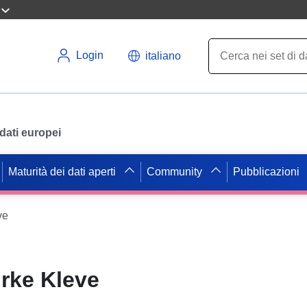
Login
italiano
i dati europei
Maturità dei dati aperti
Community
Pubblicazioni
ve
rke Kleve