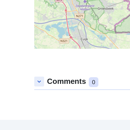
Comments
keyboard_arrow_down
0