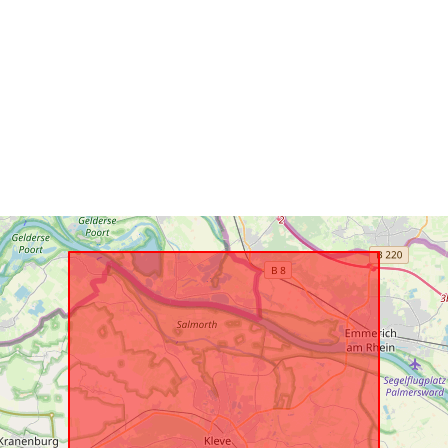
Identificatori:
uriRef:
Tipo: