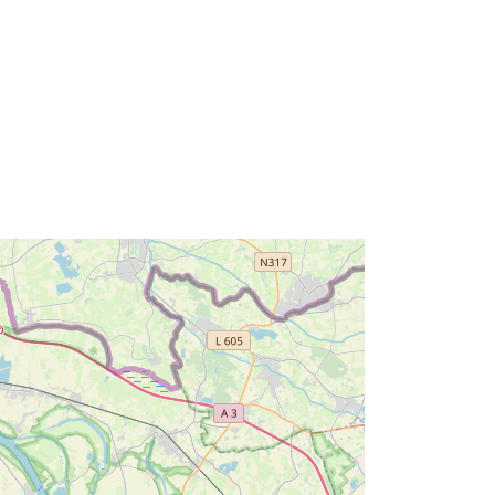
d6d55bb7-9dc7-481e-a945-
57098ba7080b
http://data.europa.eu/88u/dataset/d6
d55bb7-9dc7-481e-a945-
57098ba7080b
Risorsa:
http://inspire.ec.europa.eu/metadata-
codelist/ResourceType/dataset