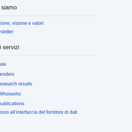
 siamo
ione, visione e valori
letter
i servizi
law
tenders
esearch results
Whoiswho
ublications
sso all'interfaccia del fornitore di dati