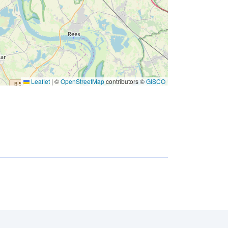
Leaflet
|
©
OpenStreetMap
contributors ©
GISCO