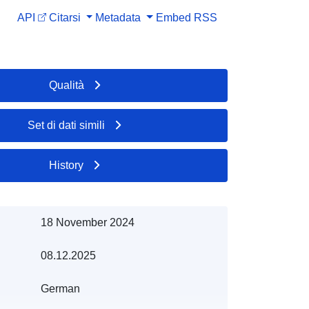
API
Citarsi
Metadata
Embed
RSS
Qualità
Set di dati simili
History
18 November 2024
08.12.2025
German