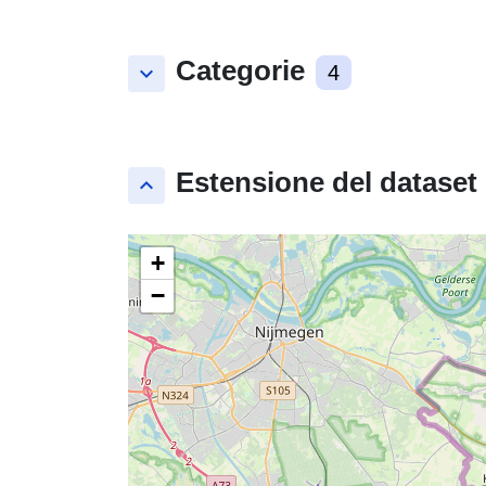
Categorie
keyboard_arrow_down
4
Estensione del dataset
keyboard_arrow_up
+
−