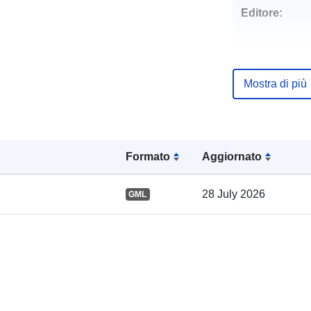
Editore:
Punti di conta
Mostra di più
Registro del
catalogo:
Formato
Aggiornato
28 July 2026
GML
Spaziale: